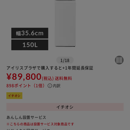
1
/
18
アイリスプラザで購入すると+1年間延長保証
¥89,800
※ご確認ください
(税込)
送料無料
898ポイント
（1倍）
info
内訳
カートに入れる
購入手続きへ
イチオシ
イチオシ
あんしん設置サービス
※こちらの商品は設置サービス対象商品です