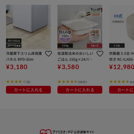
冷蔵庫下スリム床保護
低温製法米のおいしい
炊飯器 5.5合 I
パネル RPD-Slim
ごはん 150g×24パッ
炊き RC-ILA50
ク
レイベージュ
¥3,180
¥3,580
¥12,98
(3)
(1517)
(12
カートに入れる
カートに入れる
カートに