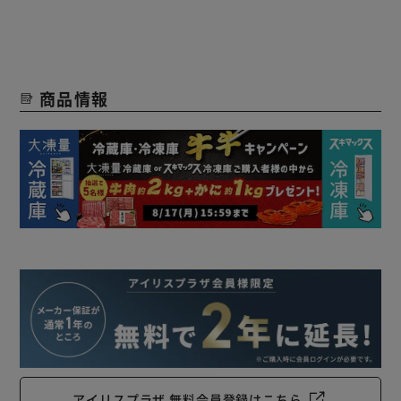
◆多様なサイズのケース
1．深型ケース×1
2．通常ケース×2
3．底ケース×1
商品情報
4．浅型トレー×2
5．ガラス棚
食材に合わせた収納ができます！
アイリスプラザ 無料会員登録はこちら