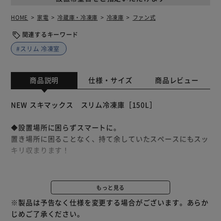
HOME
家電
冷蔵庫・冷凍庫
冷凍庫
ファン式
関連するキーワード
#スリム 冷凍室
商品説明
仕様・サイズ
商品レビュー
NEW スキマックス スリム冷凍庫［150L］
◆設置場所に困らずスマートに。
置き場所に困ることなく、持て余していたスペースにもスッ
キリ収まります！
◆食材を取り出しやすいガラス棚
上段：500mLペットボトルを立てて入れられる◎
もっと見る
下段：食パン・冷凍うどんも入る高さ◎
※製品は予告なく仕様を変更する場合がございます。あらか
深型ケース：箱アイスやロックアイスも入る深さ◎
じめご了承ください。