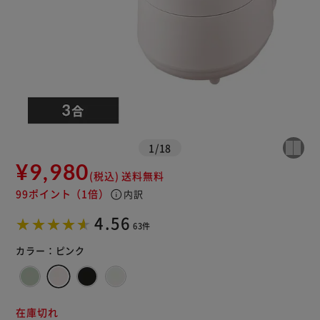
※ご確認ください
1
/
18
¥9,980
カートに入れる
購入手続きへ
(税込)
送料無料
99ポイント
（1倍）
info
内訳
4.56
63件
カラー：
ピンク
在庫切れ