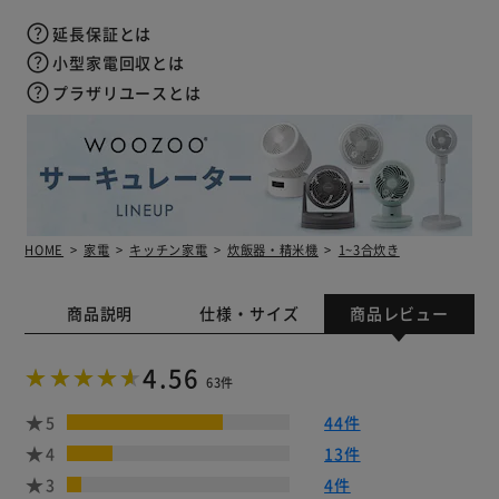
延長保証とは
小型家電回収とは
プラザリユースとは
HOME
家電
キッチン家電
炊飯器・精米機
1~3合炊き
商品説明
仕様・サイズ
商品レビュー
4.56
63件
5
44件
4
13件
3
4件