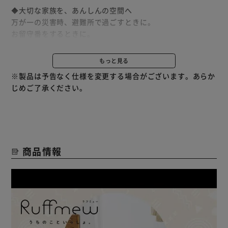
◆大切な家族を、あんしんの空間へ
万が一の災害時、避難所で過ごすときに。
お留守番をするときに。
お客さんの訪問や旅行のときに。
もっと見る
◆わんちゃんの体格に合わせた2タイプ
※製品は予告なく仕様を変更する場合がございます。あらか
【Mサイズ】内寸：95cm×87cm×60cm／パネル6枚組
じめご了承ください。
【Lサイズ】内寸：120cm×120cm×60cm／パネル8枚組
◆シーンに合わせて自由にレイアウト
ペットの成長や用途に合わせて、自由にレイアウト変更可
能。
商品情報
隙間が小さく、わんちゃんが挟まりにくい安心設計。
くるっと面ファスナーを付けるだけ！設置カンタン。
閉じる：外側にファスナーが付いている為わんちゃん自身が
開けにくい
開ける：ファスナーを使用しない場合は面ファスナーで上部
に固定可能