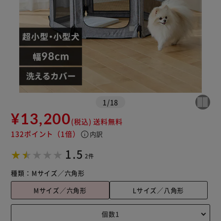
1
/
18
¥13,200
(税込)
送料無料
132ポイント
（1倍）
info
内訳
1.5
2件
種類：
Mサイズ／六角形
Mサイズ／六角形
Lサイズ／八角形