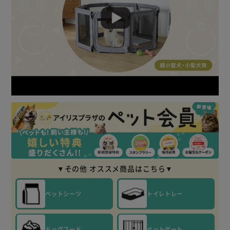
◆わんちゃんも安心！PVCメッシュ素材×スチールタイプ
かわいいお顔がよく見える！
わんちゃんがなめても安心、破れにくいPVCメッシュ素材採
用はぶつかっても体への衝撃を抑え、スチールタイプだから
倒れにくい。
◆軽量
持ち運びしやすい質量感。
◆コンパクト収納
使用後はじゃばら式に折りたたみ可能。
ちょっとした隙間に収納できるコンパクトサイズ。
◆出入りスムーズ
▼その他 オススメ商品はこちら▼
高さが60cmの為、出入りスムーズ。
わんちゃんが飛び出しにくく安心。
ペットシーツ
トイレトレー
◆洗濯ラクラク、いつでも清潔に
フレームからカバーを取り外すことで、洗濯機で丸洗い可
能。
ドッグフード
ペットゲート