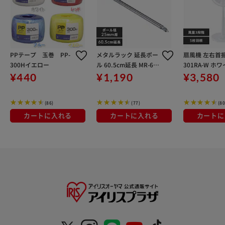
PPテープ 玉巻 PP-
メタルラック 延長ポー
扇風機 左右首振
300Hイエロー
ル 60.5cm延長 MR-60
301RA-W ホ
EPS (ポール直径25m
¥440
¥1,190
¥3,580
m)
(86)
(77)
(80
カートに入れる
カートに入れる
カートに