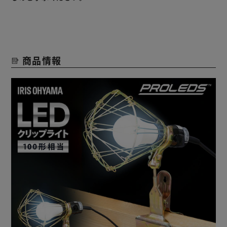
板材は最大約60mm、ポールは最大約48.6mmまでの幅で取
り付け可能。
角度も自在に調節できるので、設置場所に合わせたライティ
ングができます。
商品情報
【最大500Wまで連結可能】
連結ソケット付きなので、電源1つで複数台の連結が可能で
す。
【いろんなシーンで活躍】
建築、工事現場、車庫、倉庫の作業用やレジャー、防災用に
も。
【LED電球の特長】
・長寿命“約40000時間（※）”で、約10年間取り替え不
要！買い替えや交換の手間が少ない。
・LED特有の光の波長で虫がよりにくい。
・熱くなりにくいため、夏場や閉ざされた空間などでの使用
にもおすすめ。
（※表示は設計寿命であり、製品の寿命を保証するものでは