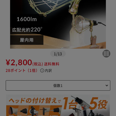
カートに入れる
購入手続きへ
1
/
13
¥2,800
(税込)
送料無料
28ポイント
（1倍）
info
内訳