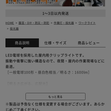
1～3日以内発送
HOME
園芸・DIY・防災・防犯
作業灯・投光器
ワークライト
投光器
商品説明
仕様・サイズ
商品レビュー
LED電球を採用した屋内用クリップライトです。
振動や衝撃に強い構造なので、夜間・屋内の作業現場などに
最適。
［一般電球100形・昼白色相当／明るさ：1600lm］
【明るさ広がる、広配光】
広い範囲をしっかり照らす！
確認作業にも最適な自然光に近い明かり。
もっと見る
※製品は予告なく仕様を変更する場合がございます。あらか
【クリップで挟むだけの簡単設置】
じめご了承ください。