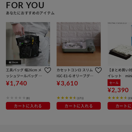
FOR YOU
あなたにおすすめのアイテム
工具バッグ 幅26cm メ
カセットコンロ スリム
【まとめ買い
ッシュツールバッグ TL
IGC-E1-G オリーブグリ
イレット mini-
B-M2622 ブラック
ーン
回分 防災グッ
¥1,740
¥3,610
セール
トイレ 避難用
¥2,390
ドア 屋外 持ち運
(0)
(171)
(35
易トイレ 災害
カートに入れる
カートに入れる
カートに