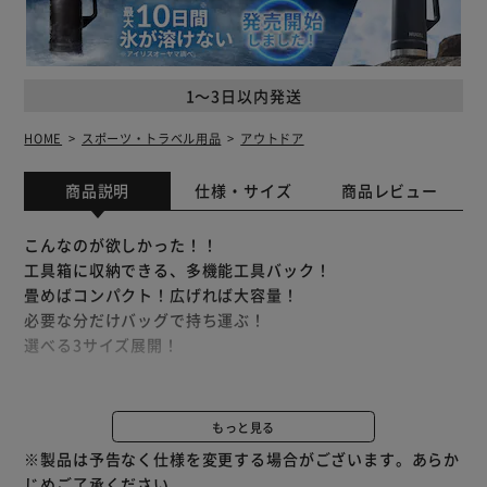
1～3日以内発送
HOME
スポーツ・トラベル用品
アウトドア
商品説明
仕様・サイズ
商品レビュー
こんなのが欲しかった！！
工具箱に収納できる、多機能工具バック！
畳めばコンパクト！広げれば大容量！
必要な分だけバッグで持ち運ぶ！
選べる3サイズ展開！
電動工具を入れて持ち運ぶツールバッグ。
中が透けて見えるため、道具の管理も楽々。
もっと見る
※製品は予告なく仕様を変更する場合がございます。あらか
◆中が見える
じめご了承ください。