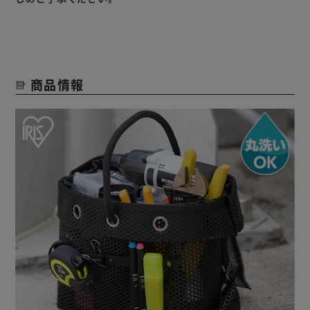
大手ゼネコン現場の手荷物検査が楽。
丸洗いもできるのでレジャー、アウトドアでも。
◆自分でサイズ変更可能
取っ手の長さやホックの位置を変えることでサイズの変更が
商品情報
可能。
◆小物やビッドを入れられる
ペン等を掛けられるストラップや小物を入れられるポケット
付き。
ギボシを本体メッシュ穴に押し込むだけで自由に着脱可能。
◆収納性
バッグを折りたたんで、結ぶことでコンパクト収納。
◆自立式のバッグ
フックの部分を折り返すことでマチができ自立式になる。
Gカンの差し込み位置で底面のマチ幅を調節。