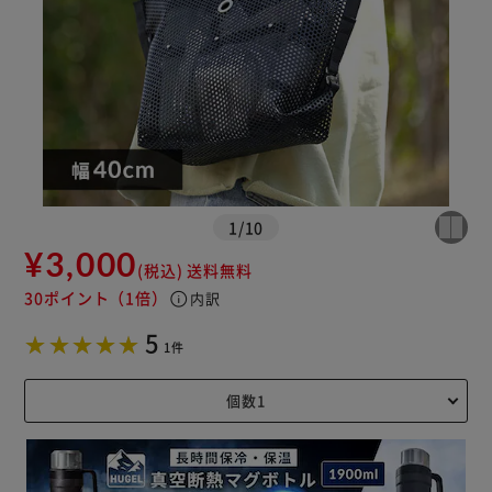
1
/
10
¥3,000
(税込)
送料無料
30ポイント
（1倍）
info
内訳
5
1件