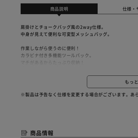
商品説明
仕様・
肩掛けとチョークバッグ風の2way仕様。
中身が見えて便利な可変型メッシュバッグ。
作業しながら使うのに便利！
カラビナ付き多機能ツールバック。
マチがあるからたっぷり収納！
ベルトに引っ掛けて→工具差し、ネジ釘入れに
もっ
肩掛け仕様で→サコッシュとしても
※製品は予告なく仕様を変更する場合がございます。あ
商品情報