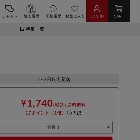
チャット
購入履歴
閲覧履歴
お気に入り
LOG IN
CART
特集一覧
1～3日以内発送
¥1,740
(税込)
送料無料
17ポイント
（1倍）
info
内訳