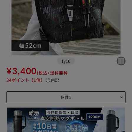
1
/
10
¥3,400
(税込)
送料無料
34ポイント
（1倍）
info
内訳