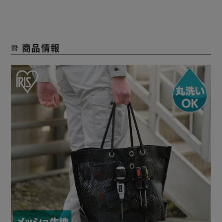
丸洗いもできるのでレジャー、アウトドアでも。
◆自分でサイズ変更可能
取っ手の長さやホックの位置を変えることでサイズの変更が
商品情報
可能。
◆小物やビッドを入れられる
ペン等を掛けられるストラップや小物を入れられるポケット
付き。
ギボシを本体メッシュ穴に押し込むだけで自由に着脱可能。
◆収納性
バッグを折りたたんで、結ぶことでコンパクト収納。
◆自立式のバッグ
フックの部分を折り返すことでマチができ自立式になる。
Gカンの差し込み位置で底面のマチ幅を調節。