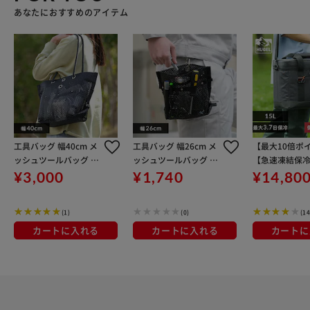
あなたにおすすめのアイテム
工具バッグ 幅40cm メ
工具バッグ 幅26cm メ
【最大10倍ポ
ッシュツールバッグ TL
ッシュツールバッグ TL
【急速凍結保冷
B-M4032 ブラック
B-M2622 ブラック
き】HUGEL 
¥3,000
¥1,740
¥14,80
ボックス エア
フトクーラー
(1)
(0)
(14
15L AGSC-15
ールグレー
カートに入れる
カートに入れる
カートに