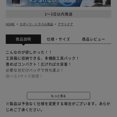
1～3日以内発送
HOME
スポーツ・トラベル用品
アウトドア
商品説明
仕様・サイズ
商品レビュー
こんなのが欲しかった！！
工具箱に収納できる、多機能工具バック！
畳めばコンパクト！広げれば大容量！
必要な分だけバッグで持ち運ぶ！
選べる3サイズ展開！
電動工具を入れて持ち運ぶツールバッグ。
中が透けて見えるため、道具の管理も楽々。
もっと見る
※製品は予告なく仕様を変更する場合がございます。あらか
◆中が見える
じめご了承ください。
大手ゼネコン現場の手荷物検査が楽。