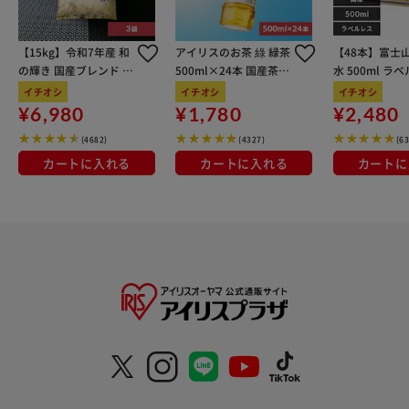
【15kg】令和7年産 和
アイリスのお茶 綠 緑茶
【48本】富士
の輝き 国産ブレンド 5
500ml×24本 国産茶葉
水 500ml ラ
kg×3袋
100％使用
イチオシ
イチオシ
イチオシ
¥6,980
¥1,780
¥2,480
(4682)
(4327)
(6
カートに入れる
カートに入れる
カートに