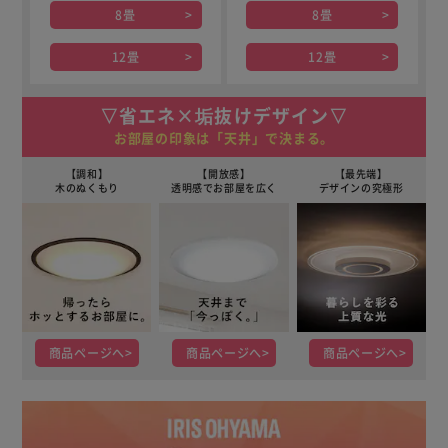
8畳
8畳
12畳
12畳
▽省エネ×垢抜けデザイン▽
お部屋の印象は「天井」で決まる。
【調和】
【開放感】
【最先端】
木のぬくもり
透明感でお部屋を広く
デザインの究極形
商品ページへ
商品ページへ
商品ページへ