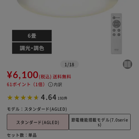
1
/
18
¥6,100
(税込)
送料無料
61ポイント
（1倍）
info
※ご確認ください
内訳
4.64
193件
カートに入れる
購入手続きへ
モデル：
スタンダード(AGLED)
節電機能搭載モデル(7.0serie
スタンダード(AGLED)
s)
セット数：
単品