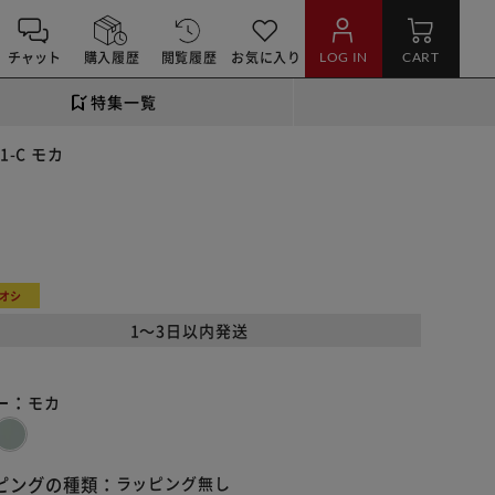
チャット
購入履歴
閲覧履歴
お気に入り
LOG IN
CART
特集一覧
1-C モカ
カ
オシ
1～3日以内発送
ー：
モカ
ピングの種類：
ラッピング無し