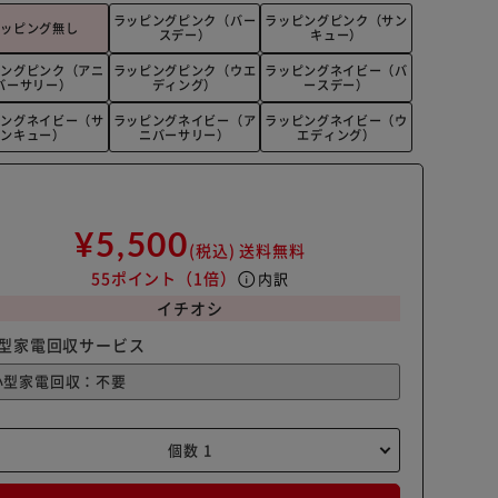
ラッピングピンク（バー
ラッピングピンク（サン
ラッピング無し
スデー）
キュー）
ピングピンク（アニ
ラッピングピンク（ウエ
ラッピングネイビー（バ
バーサリー）
ディング）
ースデー）
ピングネイビー（サ
ラッピングネイビー（ア
ラッピングネイビー（ウ
ンキュー）
ニバーサリー）
エディング）
¥5,500
(税込)
送料無料
55ポイント
（1倍）
info
内訳
イチオシ
型家電回収サービス