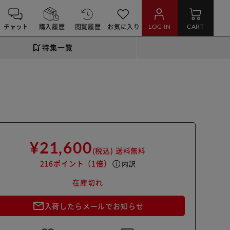
チャット
購入履歴
閲覧履歴
お気に入り
LOG IN
CART
特集一覧
¥21,600
(税込)
送料無料
216ポイント
（1倍）
info
内訳
在庫切れ
mail_outline
入荷したらメールでお知らせ