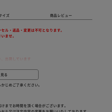
サイズ
商品レビュー
ンセル・返品・変更は不可となります。
さいませ。
り、出荷しています
の発送となります。
と見る
ださい。
らかじめご了承ください。
クご飯120g×40パックのセットです。
届けまでお時間を頂く場合がございます。
ンセル又は注文内容の変更をお願いいたしております。