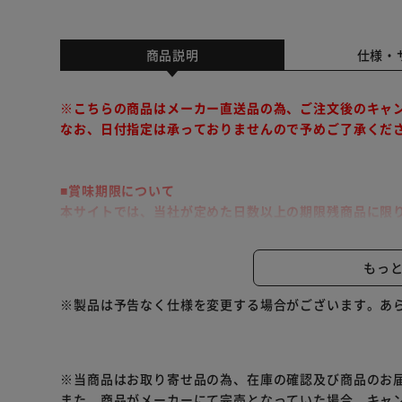
商品説明
仕様・
※こちらの商品はメーカー直送品の為、ご注文後のキャ
なお、日付指定は承っておりませんので予めご了承くだ
■賞味期限について
本サイトでは、当社が定めた日数以上の期限残商品に限
※吉野家製品とアイリスオーヤマのパックご飯は別便で
もっ
お届けのタイミングに差が生じますので、予めご了承く
※製品は予告なく仕様を変更する場合がございます。あ
牛丼の具（大盛）×30食セット＋アイリスオーヤマのパッ
※当商品はお取り寄せ品の為、在庫の確認及び商品のお
また、商品がメーカーにて完売となっていた場合、キャ