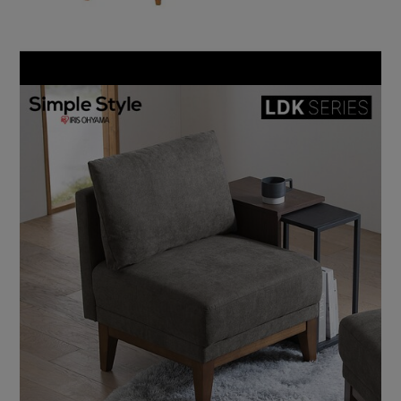
【優しく包み込んでくれる背面】
背もたれのクッションは、シリコン＋チップウレタン配合で
もちっとしていてふわふわ。
背中が痛くなりにくく、優しく体を包み込み、リラックスへ
導いてくれる。
【簡単組み立て】
STEP 01：脚部／付属の六角レンチで取り付け。
STEP 02：背面／背もたれ側の金具を本体側金具に差し込
む。
さらに付属の［連結金具］でソファ同士を横に連結・固定で
きる！
［連結金具］も付属の六角レンチで簡単に取り付け可能。
★お客様組立★