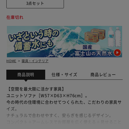
3点セット
在庫切れ
HOME
寝具・インテリア
商品説明
仕様・サイズ
商品レビュー
【空間を最大限に活かす家具】
ユニットソファ［W57×D63×H76cm］。
今の時代の住環境に合わせてつくられた、こだわりの家具サ
イズ。
ナチュラルで合わせやすく、安らぎを感じるデザイン。
コンパクト＋アームレスでお部屋を広く使える＋見せること
ができ、ほっとくつろげる癒しの空間に。