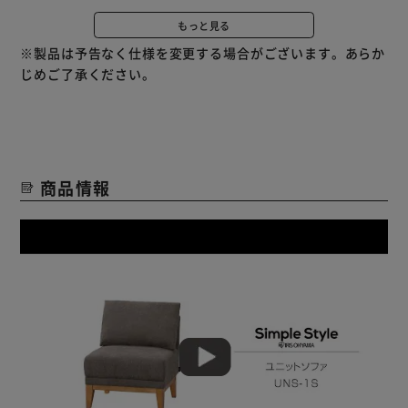
もっと見る
【自由に組み合わせ】
※製品は予告なく仕様を変更する場合がございます。あらか
シーンやお好みに合わせて組み合わせ出来るユニットソフ
じめご了承ください。
ァ。
一人掛けソファとしてはもちろん、連結すれば二人掛けソフ
ァにも。
オットマンをプラスしてスツールとして使ったり、カウチソ
ファとしても活用できる。
商品情報
【心地よい座り心地】
ふんわり包まれるような、快適な座り心地。
座面はへたれにくく、マットレスにも使われるポケットコイ
ルを使用。
沈み込み過ぎない適度な反発力があるので、長時間座っても
疲れにくい。
また座面と脚部は固定されているので、座面がずれるストレ
スも無し。
さらに脚には、床にキズが付くのを防ぐフェルト付き。