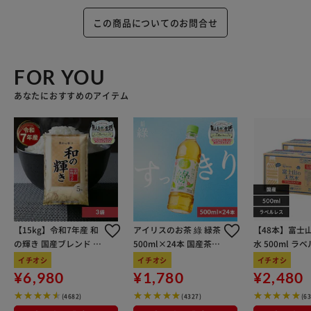
この商品についてのお問合せ
FOR YOU
あなたにおすすめのアイテム
【15kg】令和7年産 和
アイリスのお茶 綠 緑茶
【48本】富士
の輝き 国産ブレンド 5
500ml×24本 国産茶葉
水 500ml ラ
kg×3袋
100％使用
イチオシ
イチオシ
イチオシ
¥6,980
¥1,780
¥2,480
(4682)
(4327)
(6