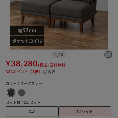
1
/
16
※ご確認ください
¥38,280
(税込)
送料無料
382ポイント
（1倍）
info
内訳
カートに入れる
購入手続きへ
カラー：
ダークグレー
セット数：
2点セット
単品
2点セット