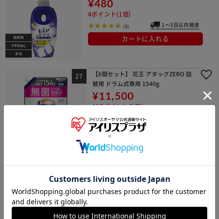
¥480
4ポイント(1倍)
1～3日以内発送
(5)
カートに入れる
【6個セット】 花王 アタックZERO 詰
替用 ドラム式専用 1540g
¥11,500
115ポイント(1倍)
1～3日以内発送
(50)
カートに入れる
花王 IROKA スパウト 1200ml ハンサ
ムリーフ
¥1,830
18ポイント(1倍)
1～3日以内発送
(3)