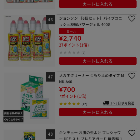
カートに入れる
ジョンソン ［6個セット］パイプユニ
ッシュ凝縮パワージェル 400G
セール
¥2,740
27ポイント(1倍)
(0)
カートに入れる
メガネクリーナー くもり止めタイプ M
NK-A40
¥700
7ポイント(1倍)
1～3日以内発送
(42)
カートに入れる
キンチョー お肌の虫よけ プレシャワ
ー DFミスト プレミアガード 無香料 1