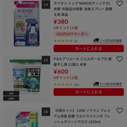
ライオン トップ NANOX(ナノックス)
衣類･布製品の除菌･消臭スプレー 詰替
え用 単品
¥380
3ポイント(1倍)
300円OFFクーポン
1～3日以内発送
(2)
カートに入れる
P＆G アリエール ジェルボールプロ 部
屋干し用 11個入 本体
¥600
6ポイント(1倍)
1～3日以内発送
(10)
カートに入れる
【6個セット】 LION ソフラン プレミ
アム消臭 詰替 ウルトラジャンボ フレ
ッシュグリーンアロマ 1520ml