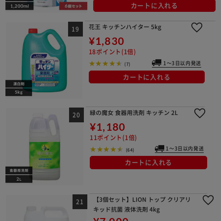
カートに入れる
花王 キッチンハイター 5kg
¥1,830
18ポイント(1倍)
1～3日以内発送
(7)
カートに入れる
緑の魔女 食器用洗剤 キッチン 2L
¥1,180
11ポイント(1倍)
1～3日以内発送
(64)
カートに入れる
【3個セット】LION トップ クリアリ
キッド抗菌 液体洗剤 4kg