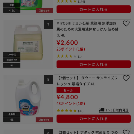
(140)
カートに入れる
MIYOSHIミヨシ石鹸 業務用 無添加お
肌のための洗濯用液体せっけん 詰め替
え 4L
¥2,600
26ポイント(1倍)
(1)
カートに入れる
【2個セット】 ダウニー サンライズフ
レッシュ 濃縮タイプ 4L
セール
¥4,800
48ポイント(1倍)
1～3日以内発送
(30)
カートに入れる
【3個セット】アタック 抗菌ＥＸ つめ