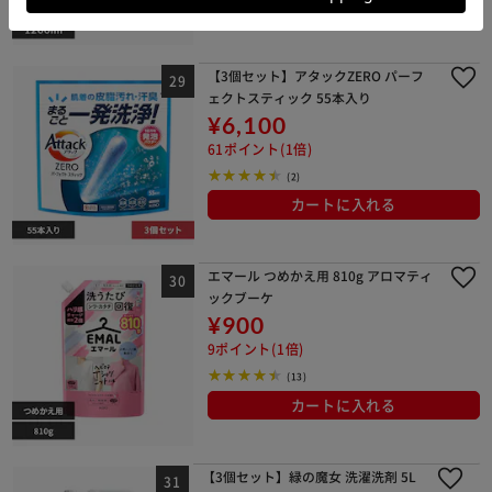
カートに入れる
【3個セット】アタックZERO パーフ
ェクトスティック 55本入り
¥6,100
61ポイント(1倍)
(2)
カートに入れる
エマール つめかえ用 810g アロマティ
ックブーケ
¥900
9ポイント(1倍)
(13)
カートに入れる
【3個セット】緑の魔女 洗濯洗剤 5L