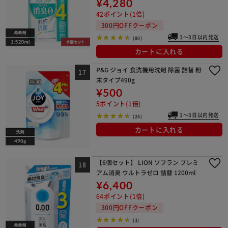
¥4,280
42ポイント(1倍)
300円OFFクーポン
1～3日以内発送
(80)
カートに入れる
P&G ジョイ 食洗機用洗剤 除菌 詰替 粉
末タイプ490g
¥500
5ポイント(1倍)
1～3日以内発送
(24)
カートに入れる
【6個セット】 LION ソフラン プレミ
アム消臭 ウルトラゼロ 詰替 1200ml
¥6,400
64ポイント(1倍)
300円OFFクーポン
(3)