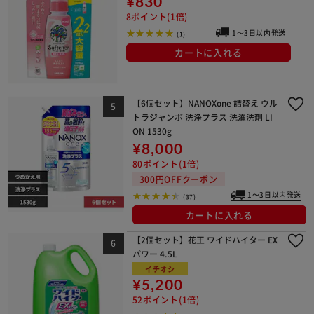
¥830
8ポイント(1倍)
1～3日以内発送
(1)
カートに入れる
【6個セット】NANOXone 詰替え ウル
トラジャンボ 洗浄プラス 洗濯洗剤 LI
ON 1530g
¥8,000
80ポイント(1倍)
300円OFFクーポン
1～3日以内発送
(37)
カートに入れる
【2個セット】花王 ワイドハイター EX
パワー 4.5L
イチオシ
¥5,200
52ポイント(1倍)