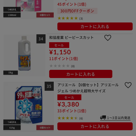
45ポイント(1倍)
300円OFFクーポン
(3)
カートに入れる
和協産業 ピーピースカット
セール
¥1,150
11ポイント(1倍)
(0)
カートに入れる
アリエール 【6個セット】アリエール
ジェル つめかえ超特大サイズ
セール
¥3,380
33ポイント(1倍)
1～3日以内発送
(6)
カートに入れる