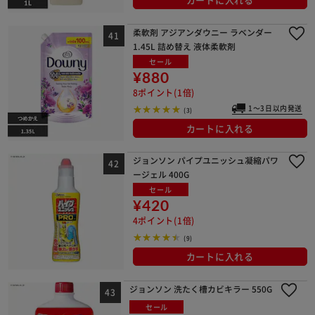
柔軟剤 アジアンダウニー ラベンダー
1.45L 詰め替え 液体柔軟剤
セール
¥880
8ポイント(1倍)
1～3日以内発送
(3)
カートに入れる
ジョンソン パイプユニッシュ凝縮パワ
ージェル 400G
セール
¥420
4ポイント(1倍)
(9)
カートに入れる
ジョンソン 洗たく槽カビキラー 550G
セール