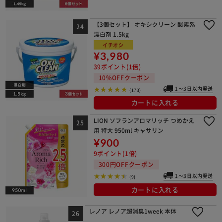
【3個セット】 オキシクリーン 酸素系
漂白剤 1.5kg
イチオシ
¥3,980
39ポイント(1倍)
10%OFFクーポン
1～3日以内発送
(173)
カートに入れる
LION ソフランアロマリッチ つめかえ
用 特大 950ml キャサリン
¥900
9ポイント(1倍)
300円OFFクーポン
1～3日以内発送
(9)
カートに入れる
レノア レノア超消臭1week 本体