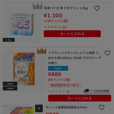
洗浄バイオ 浄 デオクリン 1.3kg
¥1,100
11ポイント(1倍)
※ご確認ください
(32)
カートに入れる
カートに入れる
購入手続きへ
ソフラン ソフランプレミアム消臭 つ
めかえ用1300ｍL 02346 アロマソープ
の香り
NEW
¥880
8ポイント(1倍)
300円OFFクーポン
1～3日以内発送
(0)
カートに入れる
ヤシノミ柔軟剤詰替用1050ml