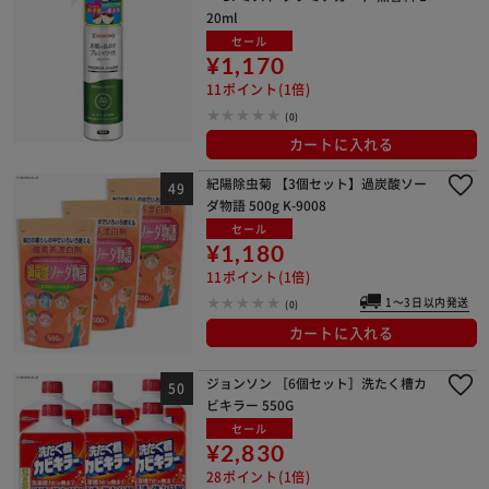
20ml
セール
¥1,170
11ポイント(1倍)
(0)
カートに入れる
紀陽除虫菊 【3個セット】過炭酸ソー
ダ物語 500g K-9008
セール
¥1,180
11ポイント(1倍)
1～3日以内発送
(0)
カートに入れる
ジョンソン ［6個セット］洗たく槽カ
ビキラー 550G
セール
¥2,830
28ポイント(1倍)