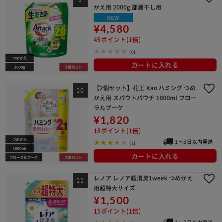
かえ用 2000g 部屋干し用
NEW
¥4,580
45ポイント(1倍)
(0)
カートに入れる
【2個セット】花王 Kao ハミング つめ
かえ用 スパウトパウチ 1000ml フロー
ラルブーケ
¥1,820
18ポイント(1倍)
1～3日以内発送
(2)
カートに入れる
レノア レノア超消臭1week つめかえ
用超特大サイズ
¥1,500
15ポイント(1倍)