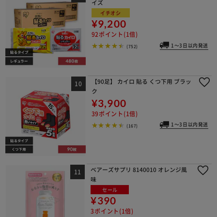
イズ
イチオシ
¥9,200
92ポイント(1倍)
1～3日以内発送
(752)
【90足】 カイロ 貼る くつ下用 ブラッ
ク
¥3,900
39ポイント(1倍)
1～3日以内発送
(167)
ベアーズサプリ 8140010 オレンジ風
味
セール
¥390
3ポイント(1倍)