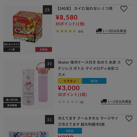
【240足】 カイロ 貼れない くつ用
¥8,580
85ポイント(1倍)
1～3日以内発送
(90)
Skater 保冷ケース付き 氷のう 氷嚢 ス
テンレス ボトル マイメロディ水彩コ
スメ
イチオシ
NEW
¥3,000
30ポイント(1倍)
1～3日以内発送
(0)
冷えてます クールタオル ラージサイ
ズ冷えてます 超大判極冷5枚
NEW