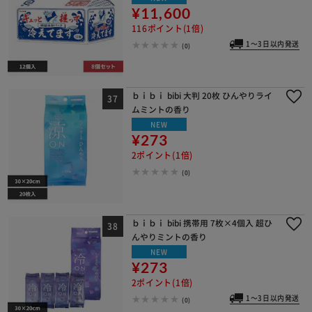
¥11,600
116ポイント(1倍)
1～3日以内発送
(0)
ｂｉｂｉ bibi 大判 20枚 ひんやりライ
ムミントの香り
NEW
¥273
2ポイント(1倍)
(0)
ｂｉｂｉ bibi 携帯用 7枚×4個入 超ひ
んやりミントの香り
NEW
¥273
2ポイント(1倍)
1～3日以内発送
(0)