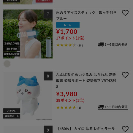
氷のうアイススティック 取っ手付き
ブルー
NEW
¥1,700
17ポイント(1倍)
1～3日以内発送
(18)
ふんばるず ぬいぐるみ はちわれ 姿勢
改善 姿勢サポート 姿勢矯正 VRT4289
8
¥3,980
39ポイント(1倍)
1～3日以内発送
(1)
【480枚】 カイロ 貼る レギュラーサ