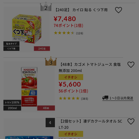
【240足】 カイロ 貼る くつ下用
¥7,480
74ポイント(1倍)
※ご確認ください
(126)
カートに入れる
購入手続きへ
【48本】カゴメ トマトジュース 食塩
無添加 200ml
イチオシ
¥5,600
56ポイント(1倍)
1～3日以内発送
(385)
【2個セット】凄デカクールタオル SC
LT-20
イチオシ