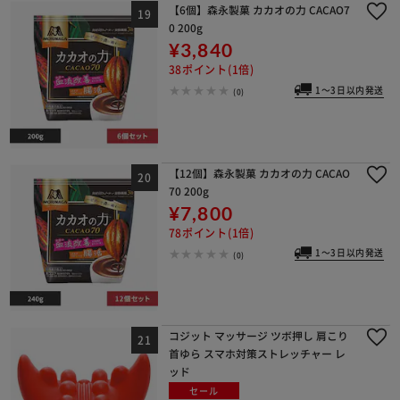
【6個】森永製菓 カカオの力 CACAO7
0 200g
¥3,840
38ポイント(1倍)
1～3日以内発送
(0)
【12個】森永製菓 カカオの力 CACAO
70 200g
¥7,800
78ポイント(1倍)
1～3日以内発送
(0)
コジット マッサージ ツボ押し 肩こり
首ゆら スマホ対策ストレッチャー レ
ッド
セール