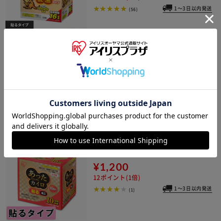
1～3日以内発送
(56)
【90枚】 カイロ 貼る ミニサイズ 低温
タイプ
¥2,400
24ポイント(1倍)
(59)
カイロ 貼る ミニサイズ EXタイプ 30枚
入り
¥1,200
12ポイント(1倍)
1～3日以内発送
(1)