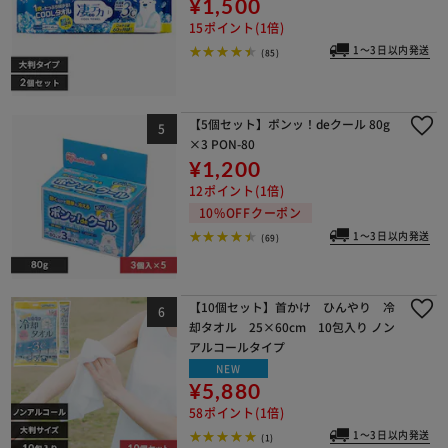
¥1,500
15ポイント(1倍)
1～3日以内発送
(85)
【5個セット】ポンッ！deクール 80g
×3 PON-80
¥1,200
12ポイント(1倍)
10%OFFクーポン
1～3日以内発送
(69)
【10個セット】首かけ ひんやり 冷
却タオル 25×60cm 10包入り ノン
アルコールタイプ
NEW
¥5,880
58ポイント(1倍)
1～3日以内発送
(1)