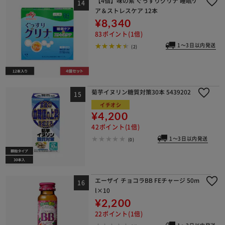
【4個】味の素 ぐっすりグリナ 睡眠ケ
ア＆ストレスケア 12本
¥8,340
83ポイント(1倍)
1～3日以内発送
(2)
菊芋イヌリン糖質対策30本 5439202
イチオシ
¥4,200
42ポイント(1倍)
1～3日以内発送
(0)
エーザイ チョコラBB FEチャージ 50m
l×10
¥2,200
22ポイント(1倍)