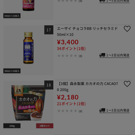
1～3日以内発送
(0)
エーザイ チョコラBB リッチセラミド
50ml×10
¥3,400
34ポイント(1倍)
1～3日以内発送
(0)
【3個】森永製菓 カカオの力 CACAO7
0 200g
¥2,180
21ポイント(1倍)
1～3日以内発送
(0)