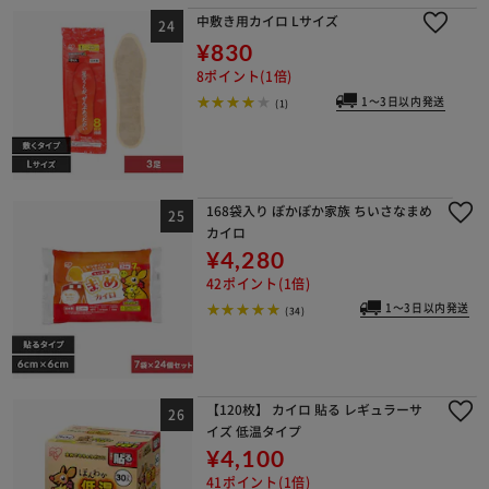
中敷き用カイロ Lサイズ
¥830
8ポイント(1倍)
1～3日以内発送
(1)
168袋入り ぽかぽか家族 ちいさなまめ
カイロ
¥4,280
42ポイント(1倍)
1～3日以内発送
(34)
【120枚】 カイロ 貼る レギュラーサ
イズ 低温タイプ
¥4,100
41ポイント(1倍)