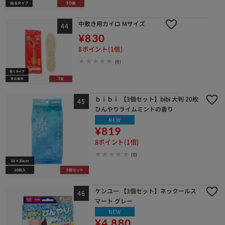
中敷き用カイロ Mサイズ
¥830
8ポイント(1倍)
(0)
ｂｉｂｉ 【3個セット】bibi 大判 20枚
ひんやりライムミントの香り
NEW
¥819
8ポイント(1倍)
(0)
ケンユー 【3個セット】ネックールス
マート グレー
NEW
¥4,880