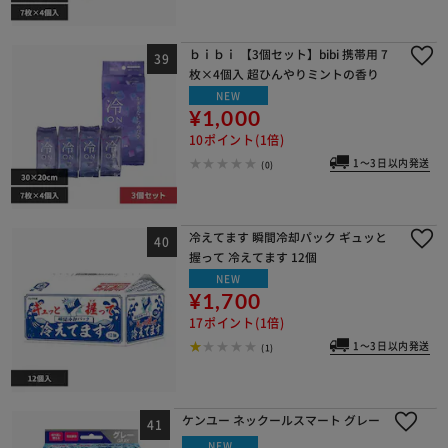
ｂｉｂｉ 【3個セット】bibi 携帯用 7
枚×4個入 超ひんやりミントの香り
NEW
¥1,000
10ポイント(1倍)
1～3日以内発送
(0)
冷えてます 瞬間冷却パック ギュッと
握って 冷えてます 12個
NEW
¥1,700
17ポイント(1倍)
1～3日以内発送
(1)
ケンユー ネックールスマート グレー
NEW