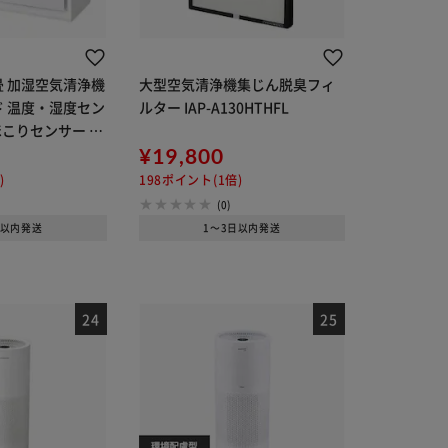
畳 加湿空気清浄機
大型空気清浄機集じん脱臭フィ
ド 温度・湿度セン
ルター IAP-A130HTHFL
こりセンサー 2
れ簡単 KAP-AH
¥19,800
ト
)
198ポイント(1倍)
(0)
日以内発送
1～3日以内発送