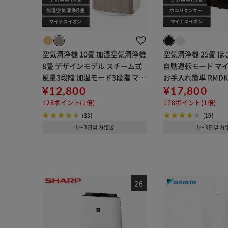
空気清浄機 10畳 加湿空気清浄機
空気清浄機 25畳 
8畳 デザインモデル スチーム式
自動運転モード マ
風量3段階 加湿モード3段階 マイ
お手入れ簡単 RMDK
ナスイオン RHF-253-WM 白木目
¥12,800
ン
¥17,800
128ポイント(1倍)
178ポイント(1倍)
(33)
(19)
1～3日以内発送
1～3日以内