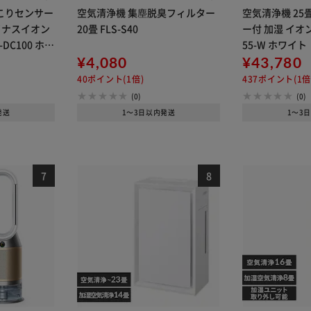
ほこりセンサー
空気清浄機 集塵脱臭フィルター
空気清浄機 25
イナスイオン
20畳 FLS-S40
ー付 加湿 イオン
DC100 ホワ
55-W ホワイト
¥4,080
¥43,780
40ポイント(1倍)
437ポイント(1倍
(0)
(0)
発送
1～3日以内発送
1～3