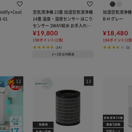
midify+Cool
空気清浄機 23畳 加湿空気清浄機
加湿空気清浄機 1
1-01
14畳 温度・湿度センサー ほこり
B-H グレー
センサー 2WAY給水 お手入れ簡
単 AAP-AH50A-W ホワイト
¥19,800
¥18,480
198ポイント(1倍)
184ポイント(1倍
(14)
(3)
1～3日以内発送