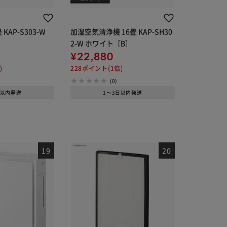
KAP-S303-W
加湿空気清浄機 16畳 KAP-SH30
2-W ホワイト［B］
¥22,880
)
228ポイント(1倍)
(0)
日以内発送
1～3日以内発送