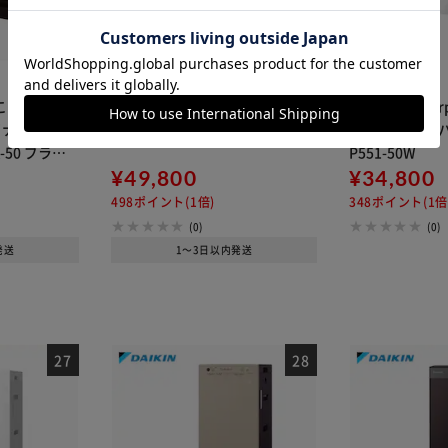
カートに入れる
購入手続きへ
ほこりセンサー
空気清浄機 45畳 大型 IBP-A100
Acerpure Ace
イナスイオン
W ホワイト
浄機 30畳コン
-50 ブラウ
P551-50W
¥49,800
¥34,800
498ポイント(1倍)
348ポイント(1倍
(0)
(0)
発送
1～3日以内発送