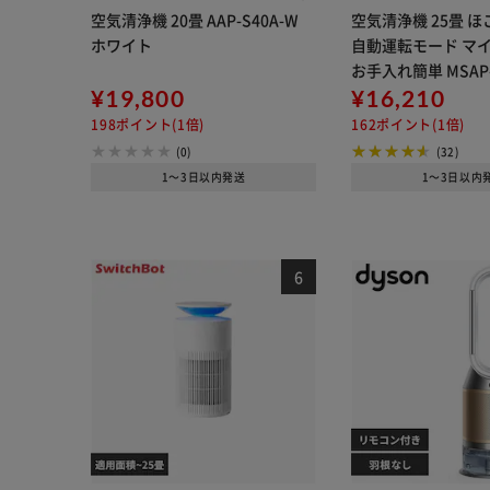
空気清浄機 20畳 AAP-S40A-W
空気清浄機 25畳 
ホワイト
自動運転モード マ
お手入れ簡単 MSAP-
¥19,800
イト
¥16,210
198ポイント(1倍)
162ポイント(1倍)
(0)
(32)
1～3日以内発送
1～3日以内