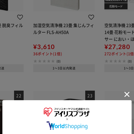
畳 脱臭フィル
加湿空気清浄機 23畳 集じんフィ
空気清浄機 23
ルター FLS-AH50A
14畳 花粉モー
サー におい・ほ
¥3,610
WAY給水 お手入
¥27,280
501-W ホワイ
36ポイント(1倍)
272ポイント(1倍
(0)
(0)
発送
1～3日以内発送
1～3
※ご確認ください