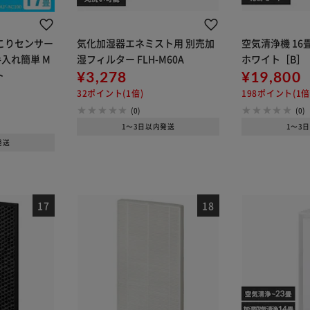
ほこりセンサー
気化加湿器エネミスト用 別売加
空気清浄機 16畳 
入れ簡単 M
湿フィルター FLH-M60A
ホワイト［B］
ト
¥3,278
¥19,800
32ポイント(1倍)
198ポイント(1倍
(0)
(0)
1～3日以内発送
1～3
発送