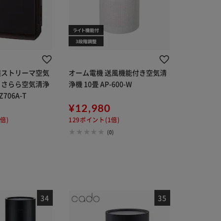
湿ストリーマ空気
オーム電機 送風機能付き空気清
とさらら空気清浄
浄機 10畳 AP-600-W
706A-T
0
¥12,980
倍)
129ポイント(1倍)
(0)