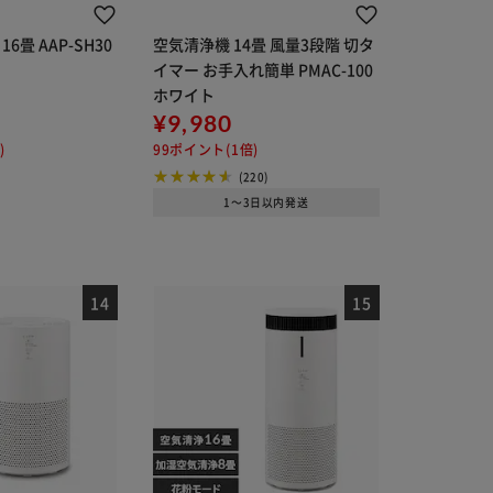
6畳 AAP-SH30
空気清浄機 14畳 風量3段階 切タ
イマー お手入れ簡単 PMAC-100
ホワイト
¥9,980
)
99ポイント(1倍)
(220)
1～3日以内発送