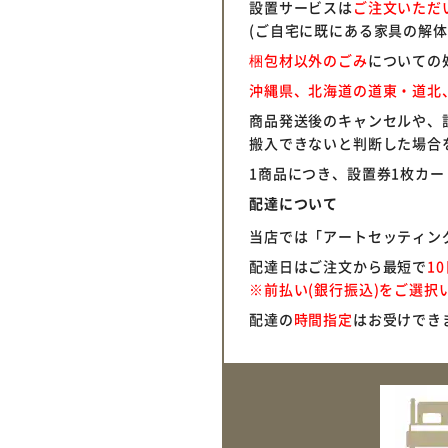
設置サービスは
ご注文いただ
(ご自宅に既にある家具の解体
梱包材以外のごみ
についての
沖縄県、北海道の道東・道北
商品発送後のキャンセルや、
搬入できないと判断した場合
1商品につき、設置券1枚カ
配達について
当店では「アートセッティン
配達日はご注文から最短で
1
※前払い(銀行振込)をご選
配達の
時間指定
はお受けでき