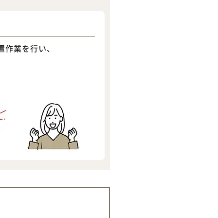
置作業を行い、
。