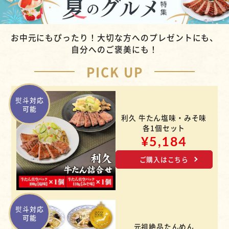
カートに入れる
購入手続きへ
お中元にもぴったり！大切な方へのプレゼントにも、
自分へのご褒美にも！
PICK UP
熨斗対応
可能
利久 牛たん塩味・みそ味
各1個セット
¥5,184
ご購入はこちら
熨斗対応
可能
元祖絶品たんめん