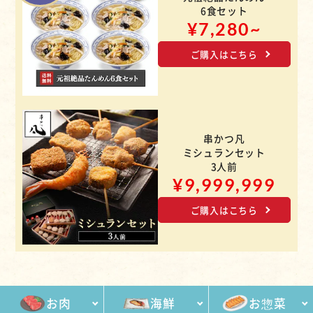
6食セット
¥7,280~
ご購入はこちら
串かつ凡
ミシュランセット
3人前
¥9,999,999
ご購入はこちら
お肉
海鮮
お惣菜