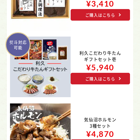
¥3,410
ご購入はこちら
熨斗対応
可能
利久こだわり牛たん
ギフトセット壱
¥5,940
ご購入はこちら
気仙沼ホルモン
3種セット
¥4,870