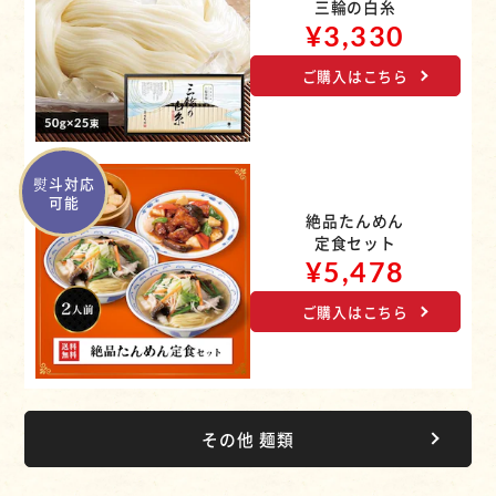
三輪の白糸
¥3,330
ご購入はこちら
熨斗対応
可能
絶品たんめん
定食セット
¥5,478
ご購入はこちら
その他 麺類