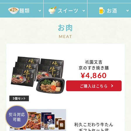
麺類
スイーツ
お酒
お肉
祇園又吉
京のすき焼き膳
¥4,860
ご購入はこちら
熨斗対応
可能
利久こだわり牛たん
ギフトセット弐