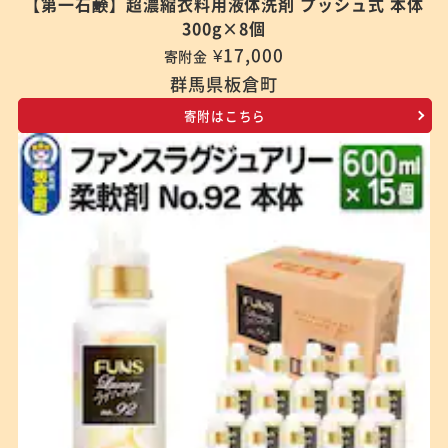
【第一石鹸】超濃縮衣料用液体洗剤 プッシュ式 本体
300g×8個
¥17,000
寄附金
群馬県板倉町
寄附はこちら