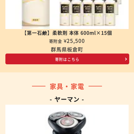
【第一石鹸】柔軟剤 本体 600ml×15個
¥25,500
寄附金
群馬県板倉町
寄附はこちら
家具・家電
- ヤーマン -