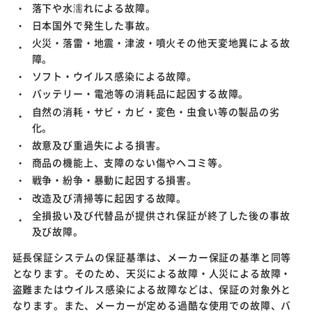
落下や水濡れによる故障。
日本国外で発生した事故。
火災・落雷・地震・津波・噴火その他天変地異による故
障。
ソフト・ウイルス感染による故障。
バッテリー・電池等の消耗品に起因する故障。
自然の消耗・サビ・カビ・変色・虫食い等の製品の劣
化。
故意及び重過失による損害。
商品の機能上、支障のない傷やヘコミ等。
戦争・紛争・暴動に起因する損害。
改造及び清掃等に起因する故障。
全損扱い及び代替品が提供され保証が終了した後の事故
及び故障。
延長保証システムの保証基準は、メーカー保証の基準と同等
となります。そのため、天災による故障・人災による故障・
盗難またはウイルス感染による故障などは、保証の対象外と
なります。また、メーカーが定める過酷な使用での故障、バ