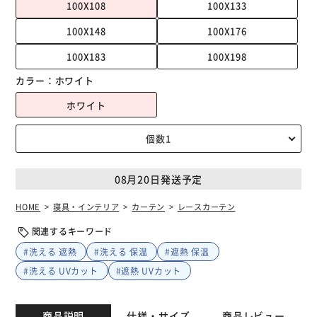
100X108
100X133
100X148
100X176
100X183
100X198
カラー：
ホワイト
ホワイト
08月20日発送予定
HOME
寝具・インテリア
カーテン
レースカーテン
関連するキーワード
#洗える 遮熱
#洗える 保温
#遮熱 保温
#洗える UVカット
#遮熱 UVカット
商品説明
仕様・サイズ
商品レビュー