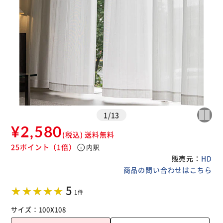
1
/
13
¥2,580
(税込)
送料無料
25ポイント
（1倍）
info
内訳
販売元：
HD
商品の問い合わせはこちら
5
1件
サイズ：
100X108