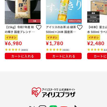
【15kg】令和7年産 和
アイリスのお茶 綠 緑茶
【48本】富士
の輝き 国産ブレンド 5
500ml×24本 国産茶葉
水 500ml ラ
kg×3袋
100％使用
イチオシ
イチオシ
イチオシ
¥6,980
¥1,780
¥2,480
(4693)
(4330)
(6
カートに入れる
カートに入れる
カートに