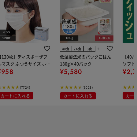
add
40食
24食
3食
【120枚】ディスポーザブ
低温製法米のパックごはん
【40
ルマスク ふつうサイズ ホワ
180g×40パック
ソフトパ
 大容量 DISPOSABLE
¥958
¥5,580
組) 5
¥2,
マスク プリーツマスク 不織
布
(7724)
(3023)
カートに入れる
カートに入れる
カー