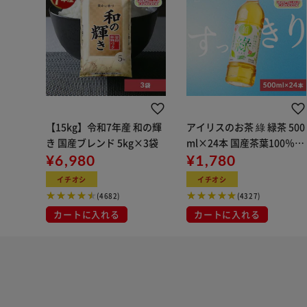
【15kg】令和7年産 和の輝
アイリスのお茶 綠 緑茶 500
き 国産ブレンド 5kg×3袋
ml×24本 国産茶葉100％使
¥6,980
用
¥1,780
イチオシ
イチオシ
(4682)
(4327)
カートに入れる
カートに入れる