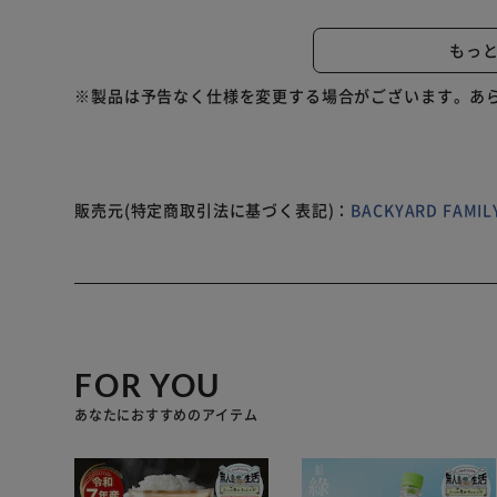
ターたちが、ほっこり寄り添う！リラックスタイムの相棒に
100% 【生産国】 中国 【サイズ】 【柴尻君・ミチョロ】 [
もっ
[縦]約40cm／[横]約40cm／[厚さ]約8cm ※サ
じる場合がございます。あらかじめご了承ください。 【重
※製品は予告なく仕様を変更する場合がございます。あ
【注意点】 ※長時間日光にあたったり、摩擦、水漏れな
扱いの際は、商品やパッケージなどに記載されている品
必ずご確認下さい。 ※本来の目的以外にはご使用になら
と実物の色の違いがある場合がございますのでご理解願
販売元(特定商取引法に基づく表記)：
BACKYARD FAM
FOR YOU
あなたにおすすめのアイテム