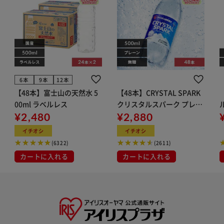
6本
9本
12本
【48本】富士山の天然水 5
【48本】CRYSTAL SPARK
00ml ラベルレス
クリスタルスパーク プレー
¥2,480
ン 500ml
¥2,880
イト
イチオシ
イチオシ
(6322)
(2611)
カートに入れる
カートに入れる