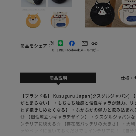
商品をシェア
X
LINE
Facebook
メール
コピー
商品説明
仕様・
【ブランド名】 Kusuguru Japan(クスグルジャパン
がとまらない】 ・もちもち触感と個性キャラが魅力、リ
わず抱きしめたくなる】 ・ふかふかの弾力と包み込まれ
◎ 【個性際立つキャラデザイン】 ・クスグルジャパン
ンテリアに映える☆ 【存在感バッチリの大きさ】 ・大
ァやベッドに置いておくだけでもインテリアに！ 【自分