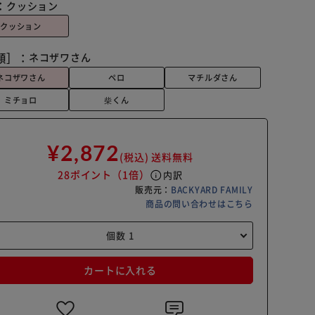
：
クッション
クッション
類］：
ネコザワさん
ネコザワさん
ペロ
マチルダさん
ミチョロ
柴くん
¥2,872
(税込)
送料無料
28ポイント
（1倍）
info
内訳
販売元：
BACKYARD FAMILY
商品の問い合わせはこちら
カートに入れる