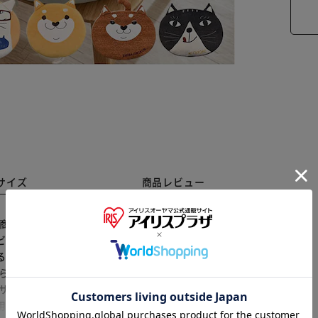
サイズ
商品レビュー
) 【商品名】 おもっちクッション 【商品説明】 【もちもち
ビングに置くだけで映えるリラックスクッション♪ 【思
※ご確認ください
るような柔らかさが、ずっと抱きしめたくなる心地よさ
ならではの個性的でユニークなキャラクターデザインがイ
カートに入れる
購入手続きへ
判サイズで大人がハグしても、満足感の高い大きさ。ソフ
用にもギフトにもおすすめ】 ・憎めない表情のキャラク