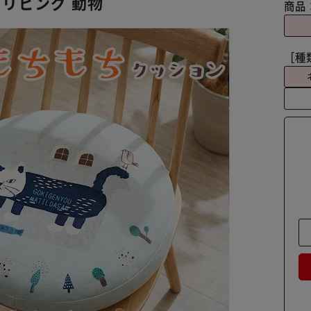
もち リビング 動物
商品
［種