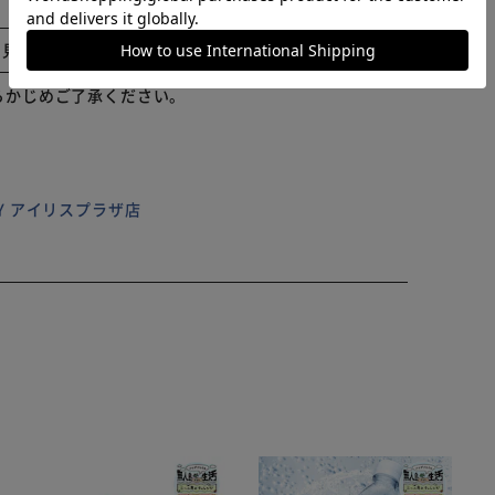
ぴったり〇 【素材】 [表地・中綿]ポリエステル
縦]約34cm／[横]約46cm／[厚さ]約8cm 【その他】
と見る
イズはメーカー公表サイズです。実際の商品とは多少の誤差が生
量】 約506g（※マチルダさんの商品の重量です。）
らかじめご了承ください。
どによる色落ちや色移りすることがあります。 ※お取り
質表示、アテンションタグ、ご使用上の注意事項などを
ないで下さい。 ※カメラやモニターの性質により、画像
います。
ILY アイリスプラザ店