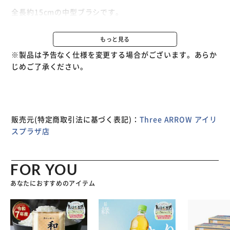
全長約15cmの中型ブラシです。
サイドには溝があり、握りやすい形状となっています。
日常のホコリ落とし、ブラッシングに最適です。
もっと見る
※製品は予告なく仕様を変更する場合がございます。あらか
縁あって迎えたレザーアイテム、しっかりお手入れして楽し
じめご了承ください。
いレザーライフを！
【注意事項】
当商品をご購入後、返品・交換はお受けできません。
ご了承の上、ご購入頂けますようお願い申し上げます。
販売元(特定商取引法に基づく表記)：
Three ARROW アイリ
スプラザ店
FOR YOU
あなたにおすすめのアイテム