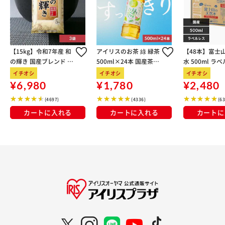
【15kg】令和7年産 和
アイリスのお茶 綠 緑茶
【48本】富士
の輝き 国産ブレンド 5
500ml×24本 国産茶葉
水 500ml ラ
kg×3袋
100％使用
イチオシ
イチオシ
イチオシ
¥6,980
¥1,780
¥2,480
(4697)
(4336)
(6
カートに入れる
カートに入れる
カートに