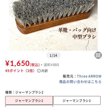
1
/
14
¥1,650
(税込)
+ 送料¥880
49ポイント
（3倍）
info
内訳
販売元：
Three ARROW
商品の問い合わせはこちら
種類：
ジャーマンブラシ2
ジャーマンブラシ2
ジャーマンブラシ3