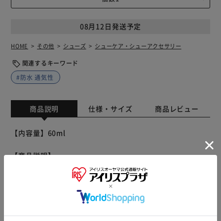
08月12日発送予定
HOME
その他
シューズ
シューケア・シューアクセサリー
関連するキーワード
#防水 通気性
商品説明
仕様・サイズ
商品レビュー
【内容量】60ml
【商品説明】
皮革の柔軟性や通気性を損なうことなく、防水・撥水・撥
油・防汚の効果を与え、革製品を保護するプロテクティブス
プレー。
布地・人工皮革にもお使い頂けます。
もっと見る