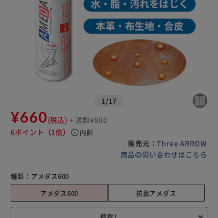
1
/
17
¥660
(税込)
+ 送料¥880
6ポイント
（1倍）
info
内訳
販売元：
Three ARROW
商品の問い合わせはこちら
種類：
アメダス600
アメダス600
抗菌アメダス