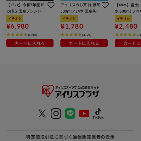
【15kg】令和7年産 和
アイリスのお茶 綠 緑茶
【48本】富士
の輝き 国産ブレンド 5
500ml×24本 国産茶葉
水 500ml ラ
kg×3袋
100％使用
イチオシ
イチオシ
イチオシ
¥6,980
¥1,780
¥2,480
(4690)
(4329)
(6
カートに入れる
カートに入れる
カートに
特定商取引法に基づく通信販売業者の表示