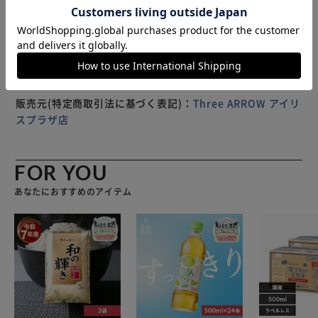
皮革繊維1本1本にフッ素樹脂をコーティングすることによ
※製品は予告なく仕様を変更する場合がございます。あらか
り皮革の通気性・柔軟性はそのままに水分・ホコリ・ゴミ・
じめご了承ください。
油分などの汚れから皮革製品を守ります。
縁あって迎えたレザーアイテム、しっかりお手入れして楽し
いレザーライフを！
販売元(特定商取引法に基づく表記)：
Three ARROW アイリ
【注意事項】
スプラザ店
必ず屋外で使用してください。
当商品をご購入後、返品・交換はお受けできません。
FOR YOU
ご了承の上、ご購入頂けますようお願い申し上げます。
あなたにおすすめのアイテム