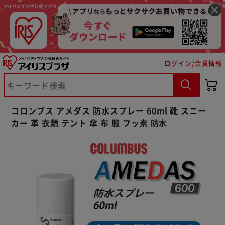
ログイン/会員情報
※ご確認ください
カートに入れる
購入手続きへ
コロンブス アメダス 防水スプレー 60ml 靴 スニー
カー 革 衣類 テント 傘 布 服 フッ素 防水