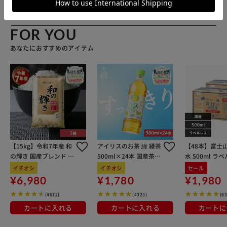
FOR YOU
あなたにおすすめのアイテム
【15kg】令和7年産 和
アイリスのお茶 綠 緑茶
【48本】富士
の輝き 国産ブレンド 5
500ml×24本 国産茶葉
水 500ml ラ
kg×3袋
100％使用
イチオシ
イチオシ
セール
¥6,980
¥1,780
¥1,980
(4672)
(4323)
(6
カートに入れる
カートに入れる
カートに