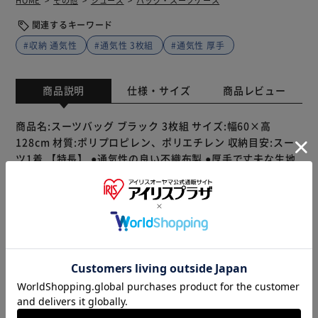
HOME
その他
シューズ
バッグ・スーツケース
関連するキーワード
#収納 通気性
#通気性 3枚組
#通気性 厚手
商品説明
仕様・サイズ
商品レビュー
商品名:スーツバッグ ブラック 3枚組 サイズ:幅60×高
128cm 材質:ポリプロピレン、ポリエチレン 収納目安:スー
ツ1着 【特長】 ●通気性の良い不織布製 ●厚手で丈夫な生地
●中身が見える透明窓付き ●大きく開くファスナーで取り出
しカンタン ●持ち運びにも便利 【ご注意】 ●洗えません
※製品は予告なく仕様を変更する場合がございます。あらか
じめご了承ください。
販売元(特定商取引法に基づく表記)：
アストロショップ アイ
リスプラザ店