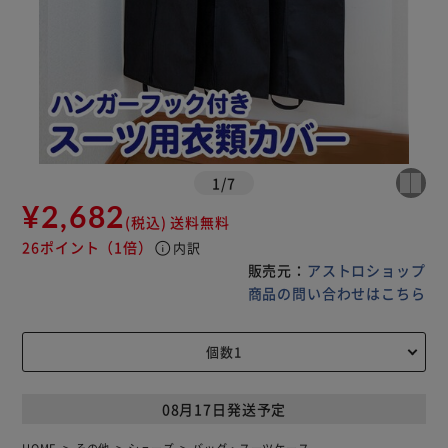
1
/
7
¥2,682
(税込)
送料無料
26ポイント
（1倍）
info
内訳
販売元：
アストロショップ
商品の問い合わせはこちら
08月17日発送予定