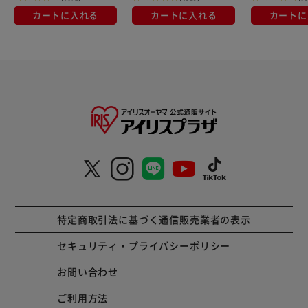
カートに入れる
カートに入れる
カートに
・スプリングレート変更可能:左右10,000円(税別)
・スプリング形状により不可能な場合がございますので、ご
購入前に販売店様にお問い合わせください。
※ER,HM,ZR COILOVERはSpring Rateが異なる場合があり
ます。詳細は適合表をクリックし御確認ください。
※弊社製品は車種問わず電子制御式サスペンションの場合別
途キャンセラーが必要です。
特定商取引法に基づく通信販売業者の表示
【注意】
セキュリティ・プライバシーポリシー
一度、メーカーで受注するとキャンセル・商品変更ができま
お問い合わせ
せん。
ご注文前に必ず、適合確認をお願いします。
ご利用方法