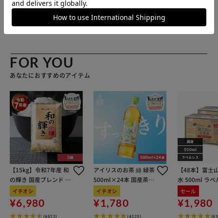
求致しました。
販売元(特定商取引法に基づく表記)：
LuxAutoCare アイリ
[主な特徴]
スプラザ店
・ダブル・ディグレッシブバルブ採用
FOR YOU
・単筒式ショックアブソーバー
あなたにおすすめのアイテム
・ブラケット車高調整機能
・減衰力30段調整（調整ダイヤル付属）
・バンプラバー、ダストブーツ、車高調整用専用レンチ付属
・ストラット式にはベベルエッジロックリング方式を採用
【15kg】令和7年産 和
アイリスのお茶 綠 緑茶
【48本】富士
の輝き 国産ブレンド 5
500ml×24本 国産茶葉
水 500ml ラ
・ベアリング付アッパーシート付属（ストラット式フロン
kg×3袋
100％使用
イチオシ
イチオシ
セール
ト）
¥6,980
¥1,780
¥1,980
・一年保証付
(4672)
(4323)
(6