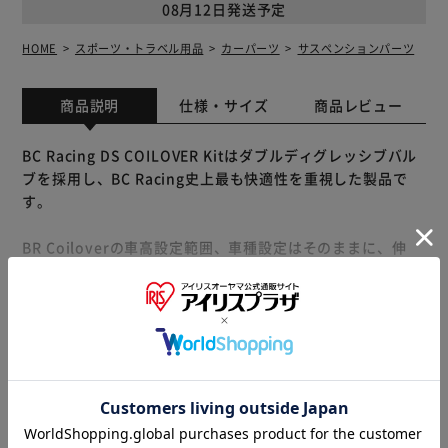
08月12日発送予定
HOME
スポーツ・トラベル用品
カーパーツ
サスペンションパーツ
商品説明
仕様・サイズ
商品レビュー
BC Racing DS COILOVER Kitはダブルディグレッシブバル
ブを採用し、BC Racing史上最も快適性を重視した製品で
す。
BR Coiloverの車高設定範囲、車種設定はそのままに、伸
側、縮側共にディグレッシブ特性を実現しております。
低速域から減衰力を立ち上げる事でいわゆる街乗りでの段差
もっと見る
やギャップ等の落下Gを軽減させ、高速で上がりすぎる減衰
※製品は予告なく仕様を変更する場合がございます。あらか
力をカットする事で快適性を実現しております。
じめご了承ください。
これまでの各国におけるレース活動コンテスト、またユーザ
ーの意見を参考にし、日本の道路事情に合わせた乗り味を追