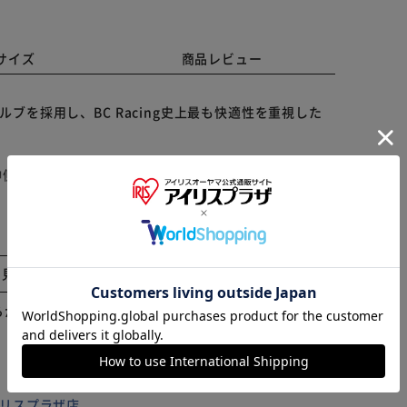
サイズ
商品レビュー
ッシブバルブを採用し、BC Racing史上最も快適性を重視した
に、伸側、縮側共にディグレッシブ特性を実現しておりま
※ご確認ください
段差やギャップ等の落下Gを軽減させ、高速で上がりす
。
と見る
カートに入れる
購入手続きへ
ーザーの意見を参考にし、日本の道路事情に合わせた乗
らかじめご了承ください。
 アイリスプラザ店