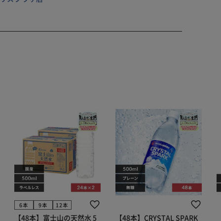
付属
用
ント）
、ご購入前に販売店様にお問い合わせください。
6本
9本
12本
【48本】富士山の天然水 5
【48本】CRYSTAL SPARK