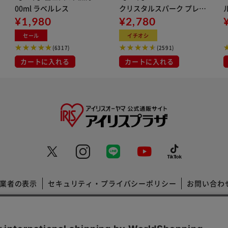
異なる場合があります。詳細は適合表をクリックし御確認ください。
00ml ラベルレス
クリスタルスパーク プレー
¥1,980
ン 500ml
¥2,780
イト
合別途キャンセラーが必要です。
セール
イチオシ
(6317)
(2591)
カートに入れる
カートに入れる
きません。
list/applicationlist.htmlを参照の上適合確認してくださ
」「車体番号」「類別区分番号」「型式指定番号」「純正
業者の表示
セキュリティ・プライバシーポリシー
お問い合わ
分番号」「型式指定番号」「純正品番」を記載しお問合
コーポレートサイト