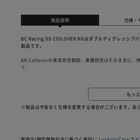
商品説明
仕様・
BC Racing DS COILOVER Kitはダブルディグレ
製品です。
BR Coiloverの車高設定範囲、車種設定はそのまま
す。
低速域から減衰力を立ち上げる事でいわゆる街乗りでの
ぎる減衰力をカットする事で快適性を実現しております
もっ
これまでの各国におけるレース活動コンテスト、またユ
※製品は予告なく仕様を変更する場合がございます。あ
り味を追求致しました。
[主な特徴]
・ダブル・ディグレッシブバルブ採用
販売元(特定商取引法に基づく表記)：
LuxAutoCare