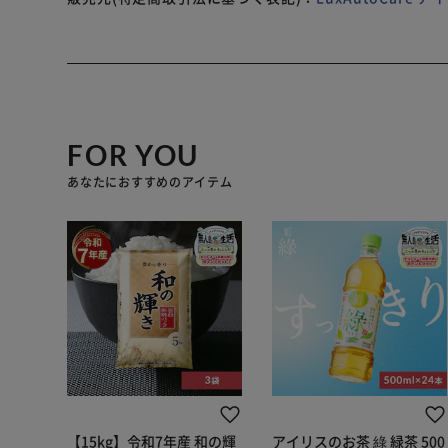
・単筒式ショックアブソーバー
・ブラケット車高調整機能
・減衰力30段調整（調整ダイヤル付属）
FOR YOU
・バンプラバー、ダストブーツ、車高調整用専用レンチ
あなたにおすすめのアイテム
・ストラット式にはベベルエッジロックリング方式を採
・ベアリング付アッパーシート付属（ストラット式フロ
・一年保証付
・スプリングレート変更可能:左右10,000円(税別)
・スプリング形状により不可能な場合がございますので
【15kg】令和7年産 和の輝
アイリスのお茶 綠 緑茶 500