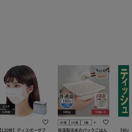
add
40食
24食
3食
【120枚】ディスポーザブ
低温製法米のパックごはん
【40