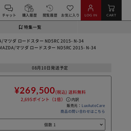
チャット
購入履歴
閲覧履歴
お気に入り
LOG IN
CART
特集一覧
AZDA/マツダ ロードスター ND5RC 2015- N-34
YPE MAZDA/マツダ ロードスター ND5RC 2015- N-34
08月10日発送予定
¥269,500
(税込)
送料無料
2,695ポイント
（1倍）
info
内訳
販売元：
LuxAutoCare
商品の問い合わせはこちら