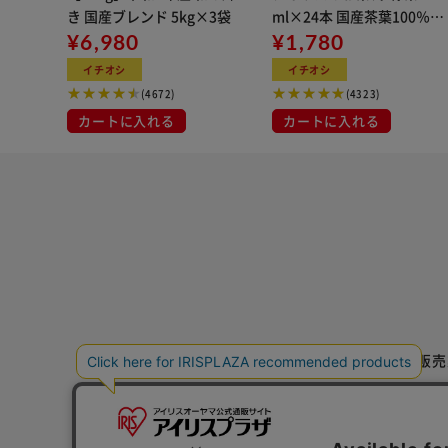
※ER,HM,ZR COILOVERはSpring Rateが
き 国産ブレンド 5kg×3袋
ml×24本 国産茶葉100％使
¥6,980
用
¥1,780
※弊社製品は車種問わず電子制御式サスペンションの場
イチオシ
イチオシ
(4672)
(4323)
カートに入れる
カートに入れる
【注意】
一度、メーカーで受注するとキャンセル・商品変更がで
ご注文前に必ず、適合確認をお願いします。
ホームページ適合表http://hybrid-air.jp/bcracing/
い。
輸入車の場合は「17桁のVINコード」「型式」「年式
品番」を記載しお問合せください。
特定商取引法に基づく通信販売
国産車の場合は「型式」「年式」「車体番号」「類別区
せください。