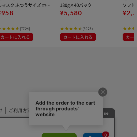
ルマスク ふつうサイズ ホワ
180g×40パック
ソフトパ
 大容量 DISPOSABLE
¥958
¥5,580
組) 5
¥2,
マスク プリーツマスク 不織
布
(7724)
(3023)
カートに入れる
カートに入れる
カー
せ
ご利用方法
ご利用規約