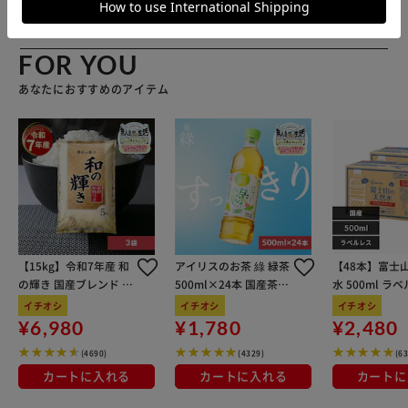
FOR YOU
あなたにおすすめのアイテム
【15kg】令和7年産 和
アイリスのお茶 綠 緑茶
【48本】富士
の輝き 国産ブレンド 5
500ml×24本 国産茶葉
水 500ml ラ
kg×3袋
100％使用
イチオシ
イチオシ
イチオシ
¥6,980
¥1,780
¥2,480
(4690)
(4329)
(6
カートに入れる
カートに入れる
カートに