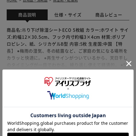
HOME
日用品・消耗品
除湿剤・乾燥剤
商品説明
仕様・サイズ
商品レビュー
商品名:吊り下げ除湿シートECO 5枚組 カラー:ホワイト サイ
ズ:約幅12×30.5cm、フック内寸約幅3×4cm 材質:ポリプ
ロピレン、紙、シリカゲルB型 内容:5枚 生産国:中国 【特
長】 ●梅雨の湿気、冬の結露など、ご家庭の気になる場所を
カラッと快適に。 ●再生サインがついているから、天日干し
のタイミングが一目でわかる。繰り返し使えて経済的。 ●5
枚入りだから、クローゼットや押入れなど、いろいろな場所
に使えます。 ●フック付きだからポールやつっぱり棒に引っ
もっと見る
掛けて使える。 【ご注意】 ●洗濯はできません。 ●強く引っ
※製品は予告なく仕様を変更する場合がございます。あらか
張ると破れるおそれがあります。 ●川の近くなど、お住まい
じめご了承ください。
の環境によっては天日干しまでの時間が早まる場合がありま
す。
販売元(特定商取引法に基づく表記)：
アストロショップ アイ
リスプラザ店