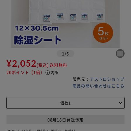
1
/
6
¥2,052
(税込)
送料無料
20ポイント
（1倍）
info
内訳
販売元：
アストロショップ
商品の問い合わせはこちら
08月18日発送予定