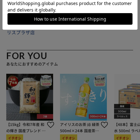
使い始めは巻きぐせがありますが、逆巻きにするなど数週間
ご使用いただくうちに平らになっていきます。
販売元(特定商取引法に基づく表記)：
アストロショップ アイ
リスプラザ店
FOR YOU
あなたにおすすめのアイテム
【15kg】令和7年産 和
アイリスのお茶 綠 緑茶
【48本】富士
の輝き 国産ブレンド 5
500ml×24本 国産茶葉
水 500ml ラ
kg×3袋
100％使用
イチオシ
イチオシ
イチオシ