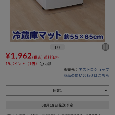
1
/
7
¥1,962
(税込)
送料無料
19ポイント
（1倍）
info
内訳
販売元：
アストロショップ
商品の問い合わせはこちら
08月18日発送予定