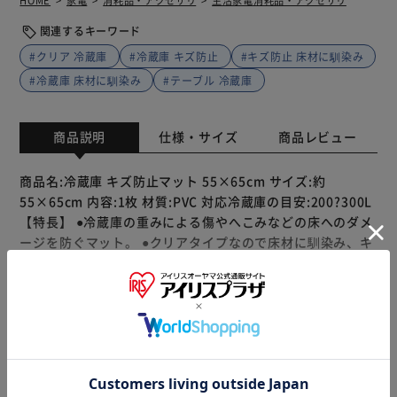
HOME
家電
消耗品・アクセサリ
生活家電消耗品・アクセサリ
関連するキーワード
#クリア 冷蔵庫
#冷蔵庫 キズ防止
#キズ防止 床材に馴染み
#冷蔵庫 床材に馴染み
#テーブル 冷蔵庫
商品説明
仕様・サイズ
商品レビュー
商品名:冷蔵庫 キズ防止マット 55×65cm サイズ:約
55×65cm 内容:1枚 材質:PVC 対応冷蔵庫の目安:200?300L
【特長】 ●冷蔵庫の重みによる傷やへこみなどの床へのダメ
ージを防ぐマット。 ●クリアタイプなので床材に馴染み、キ
ッチンの雰囲気を損なわない。 ●冷蔵庫のサイズに合わせて
ハサミでカット可能。角丸でケガを防ぐ。 ●マットを敷くこ
とで動作音の軽減にも。XS?Lサイズの4サイズ展開。 ●原状
回復が必要な賃貸住宅に住む際や新築へのお引越しの際など
もっと見る
に。 ●テーブルマット、デスクマット、ペット用食事マット
※製品は予告なく仕様を変更する場合がございます。あらか
などとしても使える。 【ご注意】 ●エンボス加工を施してい
じめご了承ください。
る面が表(上)、フラットな面が裏(下)です。 ●梱包の都合上