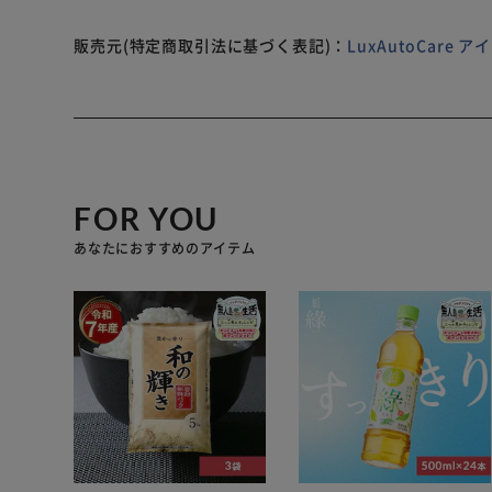
・ブラケット車高調整機能
販売元(特定商取引法に基づく表記)：
LuxAutoCare
・減衰力30段調整（調整ダイヤル付属）
・バンプラバー、ダストブーツ、車高調整用専用レンチ
・ストラット式にはベベルエッジロックリング方式を採
FOR YOU
・ベアリング付アッパーシート付属（ストラット式フロ
あなたにおすすめのアイテム
・一年保証付
・スプリングレート変更可能:左右10,000円(税別)
・スプリング形状により不可能な場合がございますので
【注意】