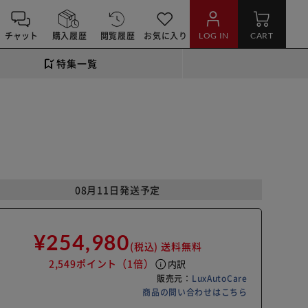
チャット
購入履歴
閲覧履歴
お気に入り
LOG IN
CART
特集一覧
08月11日発送予定
¥254,980
(税込)
送料無料
2,549ポイント
（1倍）
info
内訳
販売元：
LuxAutoCare
商品の問い合わせはこちら