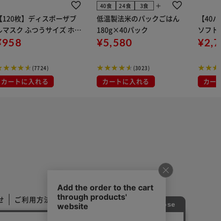
add
40食
24食
3食
【120枚】ディスポーザブ
低温製法米のパックごはん
【40
ルマスク ふつうサイズ ホワ
180g×40パック
ソフトパ
 大容量 DISPOSABLE
¥958
¥5,580
組) 5
¥2,
マスク プリーツマスク 不織
布
(7724)
(3023)
カートに入れる
カートに入れる
カー
せ
ご利用方法
ご利用規約