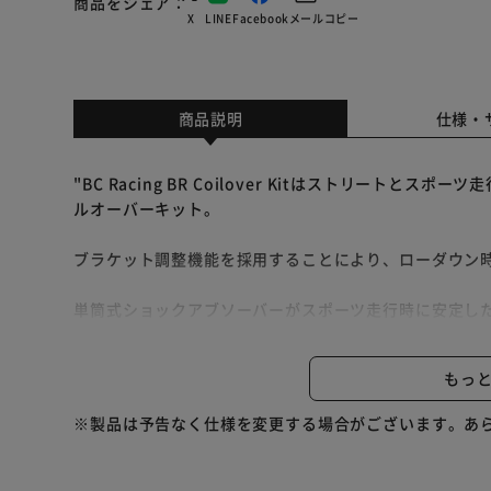
商品をシェア
X
LINE
Facebook
メール
コピー
商品説明
仕様・
"BC Racing BR Coilover Kitはストリート
ルオーバーキット。
ブラケット調整機能を採用することにより、ローダウン
単筒式ショックアブソーバーがスポーツ走行時に安定し
また、30段階調整機能を採用することにより、お好みに
もっ
[主な特徴]
※製品は予告なく仕様を変更する場合がございます。あ
・単筒式ショックアブソーバー