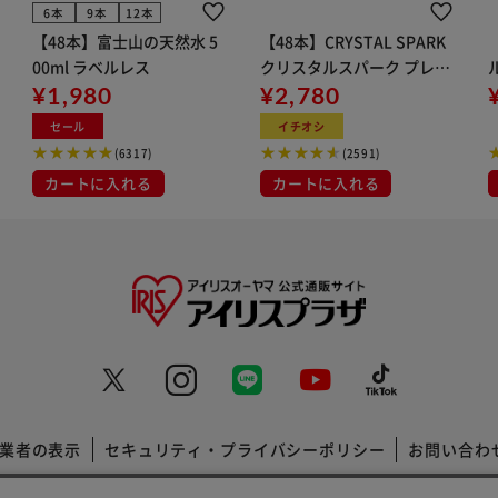
きません。
6本
9本
12本
【48本】富士山の天然水 5
【48本】CRYSTAL SPARK
list/applicationlist.htmlを参照の上適合確認してくださ
00ml ラベルレス
クリスタルスパーク プレー
¥1,980
ン 500ml
¥2,780
イト
セール
イチオシ
(6317)
(2591)
」「車体番号」「類別区分番号」「型式指定番号」「純正
カートに入れる
カートに入れる
分番号」「型式指定番号」「純正品番」を記載しお問合
、「車両情報」「商品詳細」「品番」など更新されてい
す。
品には応じられません。
業者の表示
セキュリティ・プライバシーポリシー
お問い合わ