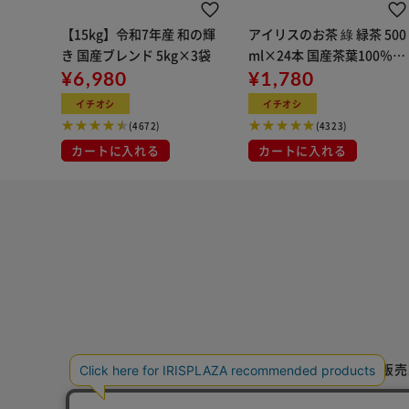
一度、メーカーで受注するとキャンセル・商品変更がで
ご注文前に必ず、適合確認をお願いします。
【15kg】令和7年産 和の輝
アイリスのお茶 綠 緑茶 500
ホームページ適合表http://hybrid-air.jp/bcracing/
き 国産ブレンド 5kg×3袋
ml×24本 国産茶葉100％使
い。
¥6,980
用
¥1,780
イチオシ
イチオシ
(4672)
(4323)
輸入車の場合は「17桁のVINコード」「型式」「年式
カートに入れる
カートに入れる
品番」を記載しお問合せください。
国産車の場合は「型式」「年式」「車体番号」「類別区
せください。
掲載の情報はデータ作成時の情報を元に掲載しています
る場合もございます。
ご注文前にはお客様ご自身でご確認をお願い申し上げま
事前に適合確認を無しでの購入で適合しなかった場合返
初期不良以外の返品交換には応じられません。
特定商取引法に基づく通信販売
お急ぎの場合はご購入前に納期確認をお願い致します