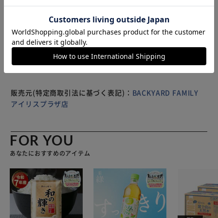
め。 ※モデル着用サイズ：シルバー60cm 【商品配送につい
て】 配送番号なしの配送になります。
※製品は予告なく仕様を変更する場合がございます。あらか
じめご了承ください。
販売元(特定商取引法に基づく表記)：
BACKYARD FAMILY
アイリスプラザ店
FOR YOU
あなたにおすすめのアイテム