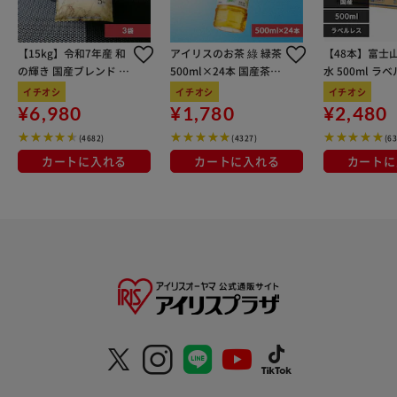
【15kg】令和7年産 和
アイリスのお茶 綠 緑茶
【48本】富士
の輝き 国産ブレンド 5
500ml×24本 国産茶葉
水 500ml ラ
kg×3袋
100％使用
イチオシ
イチオシ
イチオシ
¥6,980
¥1,780
¥2,480
(4682)
(4327)
(6
カートに入れる
カートに入れる
カートに