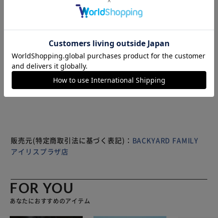
眠時の髪と肌への乾燥ダメージ、髪の毛のもつれや摩擦から
髪を守る！朝まで優しくいたわるお助けアイテム。 【保湿
コラーゲン配合】 保湿コラーゲン成分を配合した、とろん
となめらかな生地感。デリケート肌の方も安心。 【締め付
け感がなくストレスフリー】 ストレッチ性があり、心地よ
くフィット。これ1枚で頭から首元までしっかり乾燥対策
もっと見る
OK、脱げにくいフードタイプ！ 【髪の悩みに寄り添う仕
※製品は予告なく仕様を変更する場合がございます。あらか
様】 朝の寝ぐせやうねりなどの悩みに。髪のボリュームを
じめご了承ください。
抑えたい方にもおすすめ。 【寝ながらこっそり美髪ケア】
寝ている間に美容ケアできて、時間を有効活用♪おやすみタ
イムをより快適に。 【商品配送について】 配送番号なしの
配送になります。
販売元(特定商取引法に基づく表記)：
BACKYARD FAMILY
アイリスプラザ店
FOR YOU
あなたにおすすめのアイテム