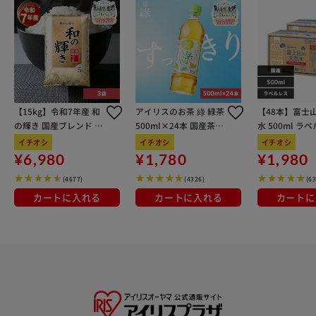
【15kg】令和7年産 和
アイリスのお茶 綠 緑茶
【48本】富士
の輝き 国産ブレンド 5
500ml×24本 国産茶葉
水 500ml ラ
kg×3袋
100％使用
イチオシ
イチオシ
イチオシ
¥6,980
¥1,780
¥1,980
(4677)
(4326)
(6
カートに入れる
カートに入れる
カートに