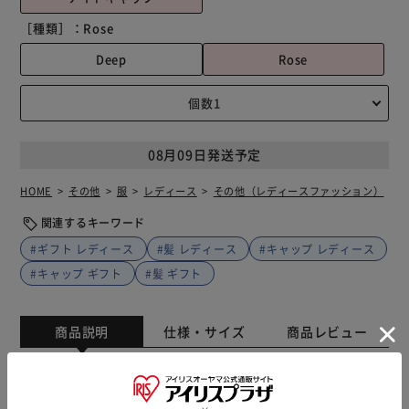
［種類］：
Rose
Deep
Rose
08月09日発送予定
HOME
その他
服
レディース
その他（レディースファッション）
関連するキーワード
#ギフト レディース
#髪 レディース
#キャップ レディース
#キャップ ギフト
#髪 ギフト
商品説明
仕様・サイズ
商品レビュー
おやすみ中の摩擦や乾燥対策に。Siyolca（シヨルカ）ナイ
トキャップが新登場。 【髪と肌を守るナイトキャップ】 睡