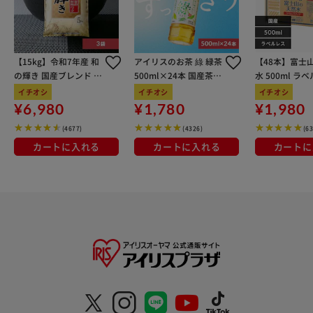
【15kg】令和7年産 和
アイリスのお茶 綠 緑茶
【48本】富士
の輝き 国産ブレンド 5
500ml×24本 国産茶葉
水 500ml ラ
kg×3袋
100％使用
イチオシ
イチオシ
イチオシ
¥6,980
¥1,780
¥1,980
(4677)
(4326)
(6
カートに入れる
カートに入れる
カートに