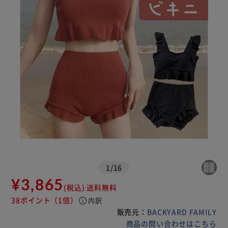
1
/
16
¥3,865
(税込)
送料無料
38ポイント
（1倍）
info
内訳
販売元：
BACKYARD FAMILY
商品の問い合わせはこちら