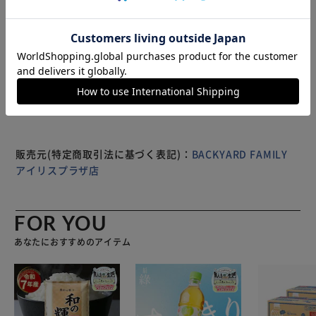
ト、どんなシーンでも洗練されたスタイルに。 パンツはハ
イウエストで股上が深く、お腹までしっかり隠れるシルエッ
トでセクシーになりすぎずスタイルをしっかりカバー。 伸
縮性：あり パッド：あり
※製品は予告なく仕様を変更する場合がございます。あらか
じめご了承ください。
販売元(特定商取引法に基づく表記)：
BACKYARD FAMILY
アイリスプラザ店
FOR YOU
あなたにおすすめのアイテム