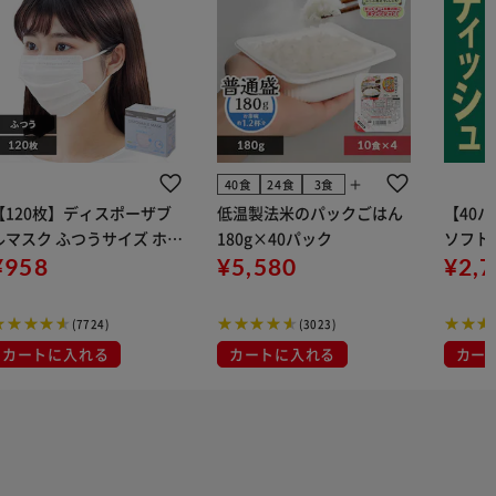
add
40食
24食
3食
【120枚】ディスポーザブ
低温製法米のパックごはん
【40
ルマスク ふつうサイズ ホワ
180g×40パック
ソフトパ
 大容量 DISPOSABLE
¥958
¥5,580
組) 5
¥2,
マスク プリーツマスク 不織
布
(7724)
(3023)
カートに入れる
カートに入れる
カー