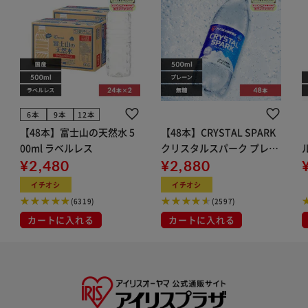
6本
9本
12本
【48本】富士山の天然水 5
【48本】CRYSTAL SPARK
00ml ラベルレス
クリスタルスパーク プレー
¥2,480
ン 500ml
¥2,880
イト
イチオシ
イチオシ
(6319)
(2597)
カートに入れる
カートに入れる