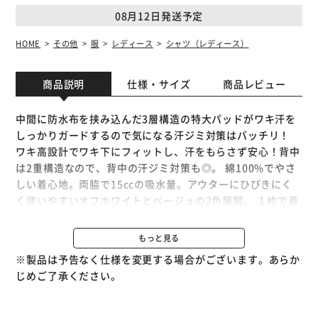
08月12日発送予定
HOME
その他
服
レディース
シャツ（レディース）
商品説明
仕様・サイズ
商品レビュー
中間に防水布を挟み込んだ3層構造の特大パッドがワキ汗を
しっかりガードするので気になる汗ジミ対策はバッチリ！
ワキ高設計でワキ下にフィットし、汗をもらさず安心！背中
は2重構造なので、背中の汗ジミ対策も◎。 綿100%でやさ
しい着心地。両脇で15ccの吸水量。アウターにひびきにく
く使いやすいオフホワイトとベージュの2色展開。 １枚で着
られるカップ付なので、ブラジャーなしで着用できてとって
も便利。
もっと見る
※製品は予告なく仕様を変更する場合がございます。あらか
じめご了承ください。