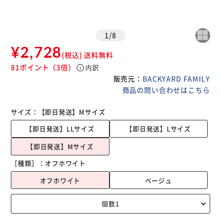
1
/
8
¥2,728
(税込)
送料無料
81ポイント
（3倍）
info
内訳
販売元：
BACKYARD FAMILY
商品の問い合わせはこちら
サイズ：
【即日発送】Mサイズ
【即日発送】LLサイズ
【即日発送】Lサイズ
【即日発送】Mサイズ
［種類］：
オフホワイト
オフホワイト
ベージュ