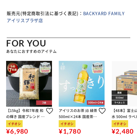
販売元(特定商取引法に基づく表記)：
BACKYARD FAMILY
アイリスプラザ店
FOR YOU
あなたにおすすめのアイテム
【15kg】令和7年産 和
アイリスのお茶 綠 緑茶
【48本】富士
の輝き 国産ブレンド 5
500ml×24本 国産茶葉
水 500ml ラ
kg×3袋
100％使用
イチオシ
イチオシ
イチオシ
¥6,980
¥1,780
¥2,480