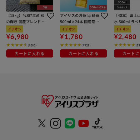
【15kg】令和7年産 和
アイリスのお茶 綠 緑茶
【48本】富士
の輝き 国産ブレンド 5
500ml×24本 国産茶葉
水 500ml ラ
kg×3袋
100％使用
イチオシ
イチオシ
イチオシ
¥6,980
¥1,780
¥2,480
(4682)
(4327)
(6
カートに入れる
カートに入れる
カートに