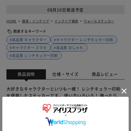
08月10日発送予定
HOME
寝具・インテリア
インテリア雑貨
ウォールステッカー
関連するキーワード
#高品質 キャラクター
#キャラクター レンチキュラー印刷
#キャラクター スマホ
#高品質 おしゃれ
#高品質 レンチキュラー印刷
商品説明
仕様・サイズ
商品レビュー
大好きなキャラクターといつも一緒！ レンチキュラー印刷
を使用したステッカーです。 使い方いろいろ！ 飾ったり、
カバンにつけたり、ノートやスマホケースに挟んで楽しめま
す。 レンチキュラーとは？ 見る角度で絵柄が変化する国内
製造の高品質な印刷技術。高精細なイラストで絵柄がスムー
ズに切り替わります。 「まじかる百貨店」は レンチキュラ
ー印刷を使用した動く絵柄が楽しいレンチキュラー雑貨ブラ