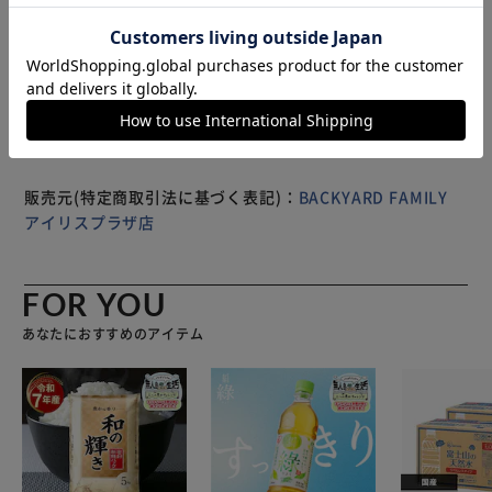
ンドです。 【商品配送について】 配送番号なしの配送にな
もっと見る
ります。
※製品は予告なく仕様を変更する場合がございます。あらか
じめご了承ください。
販売元(特定商取引法に基づく表記)：
BACKYARD FAMILY
アイリスプラザ店
FOR YOU
あなたにおすすめのアイテム