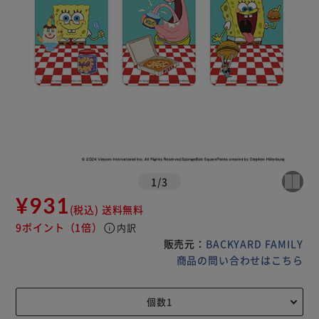
1
/
3
¥931
(税込)
送料無料
9ポイント
（1倍）
info
内訳
販売元：
BACKYARD FAMILY
商品の問い合わせはこちら