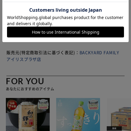
ンドです。 【商品配送について】 配送番号なしの配送にな
もっと見る
ります。
※製品は予告なく仕様を変更する場合がございます。あらか
じめご了承ください。
販売元(特定商取引法に基づく表記)：
BACKYARD FAMILY
アイリスプラザ店
FOR YOU
あなたにおすすめのアイテム