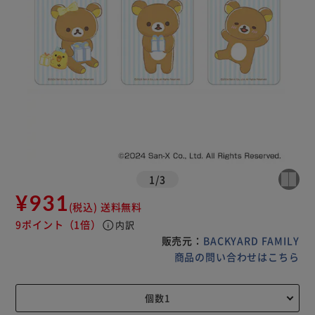
1
/
3
¥931
(税込)
送料無料
9ポイント
（1倍）
info
内訳
販売元：
BACKYARD FAMILY
商品の問い合わせはこちら