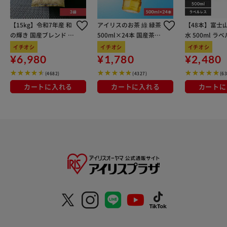
【15kg】令和7年産 和
アイリスのお茶 綠 緑茶
【48本】富士
の輝き 国産ブレンド 5
500ml×24本 国産茶葉
水 500ml ラ
kg×3袋
100％使用
イチオシ
イチオシ
イチオシ
¥6,980
¥1,780
¥2,480
(4682)
(4327)
(6
カートに入れる
カートに入れる
カートに