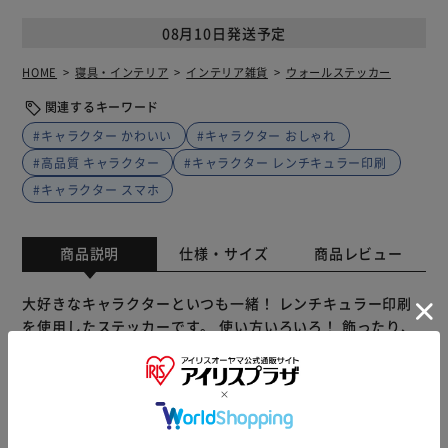
08月10日発送予定
HOME
寝具・インテリア
インテリア雑貨
ウォールステッカー
関連するキーワード
#キャラクター かわいい
#キャラクター おしゃれ
#高品質 キャラクター
#キャラクター レンチキュラー印刷
#キャラクター スマホ
商品説明
仕様・サイズ
商品レビュー
大好きなキャラクターといつも一緒！ レンチキュラー印刷
を使用したステッカーです。 使い方いろいろ！ 飾ったり、
カバンにつけたり、ノートやスマホケースに挟んで楽しめま
す。 レンチキュラーとは？ 見る角度で絵柄が変化する国内
製造の高品質な印刷技術。高精細なイラストで絵柄がスムー
ズに切り替わります。 「まじかる百貨店」は レンチキュラ
ー印刷を使用した動く絵柄が楽しいレンチキュラー雑貨ブラ