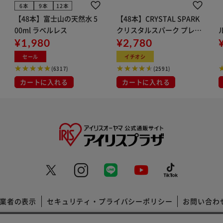
きません。
6本
9本
12本
【48本】富士山の天然水 5
【48本】CRYSTAL SPARK
list/applicationlist.htmlを参照の上適合確認してくださ
00ml ラベルレス
クリスタルスパーク プレー
¥1,980
ン 500ml
¥2,780
イト
セール
イチオシ
(6317)
(2591)
」「車体番号」「類別区分番号」「型式指定番号」「純正
カートに入れる
カートに入れる
分番号」「型式指定番号」「純正品番」を記載しお問合
、「車両情報」「商品詳細」「品番」など更新されてい
す。
品には応じられません。
業者の表示
セキュリティ・プライバシーポリシー
お問い合わ