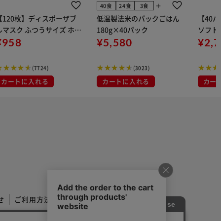
add
40食
24食
3食
【120枚】ディスポーザブ
低温製法米のパックごはん
【40
ルマスク ふつうサイズ ホワ
180g×40パック
ソフトパ
 大容量 DISPOSABLE
¥958
¥5,580
組) 5
¥2,
マスク プリーツマスク 不織
布
(7724)
(3023)
カートに入れる
カートに入れる
カー
せ
ご利用方法
ご利用規約