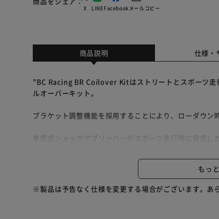
商品をシェア
X
LINE
Facebook
メール
コピー
商品説明
仕様・
"BC Racing BR Coilover Kitはストリート
ルオーバーキット。
ブラケット調整機能を採用することにより、ローダウン
単筒式ショックアブソーバーがスポーツ走行時に安定し
また、30段階調整機能を採用することにより、お好みに
もっ
[主な特徴]
※製品は予告なく仕様を変更する場合がございます。あ
・単筒式ショックアブソーバー