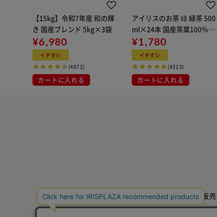
一度、メーカーで受注するとキャンセル・商品変更がで
ご注文前に必ず、適合確認をお願いします。
【15kg】令和7年産 和の輝
アイリスのお茶 綠 緑茶 500
ホームページ適合表http://hybrid-air.jp/bcracing/
き 国産ブレンド 5kg×3袋
ml×24本 国産茶葉100％使
い。
¥6,980
用
¥1,780
イチオシ
イチオシ
(4672)
(4323)
輸入車の場合は「17桁のVINコード」「型式」「年式
カートに入れる
カートに入れる
品番」を記載しお問合せください。
国産車の場合は「型式」「年式」「車体番号」「類別区
せください。
掲載の情報はデータ作成時の情報を元に掲載しています
る場合もございます。
ご注文前にはお客様ご自身でご確認をお願い申し上げま
事前に適合確認を無しでの購入で適合しなかった場合返
初期不良以外の返品交換には応じられません。
特定商取引法に基づく通信販売
お急ぎの場合はご購入前に納期確認をお願い致します