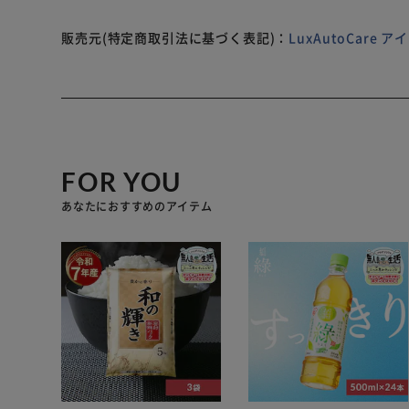
・ブラケット車高調整機能
販売元(特定商取引法に基づく表記)：
LuxAutoCare
・減衰力30段調整（調整ダイヤル付属）
・バンプラバー、ダストブーツ、車高調整用専用レンチ
・ストラット式にはベベルエッジロックリング方式を採
FOR YOU
・ベアリング付アッパーシート付属（ストラット式フロ
あなたにおすすめのアイテム
・一年保証付
・スプリングレート変更可能:左右10,000円(税別)
・スプリング形状により不可能な場合がございますので
【注意】