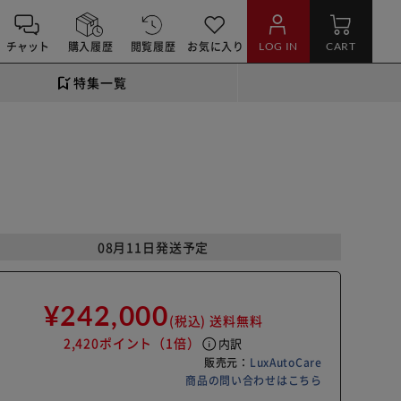
チャット
購入履歴
閲覧履歴
お気に入り
LOG IN
CART
特集一覧
08月11日発送予定
¥242,000
(税込)
送料無料
2,420ポイント
（1倍）
info
内訳
販売元：
LuxAutoCare
商品の問い合わせはこちら