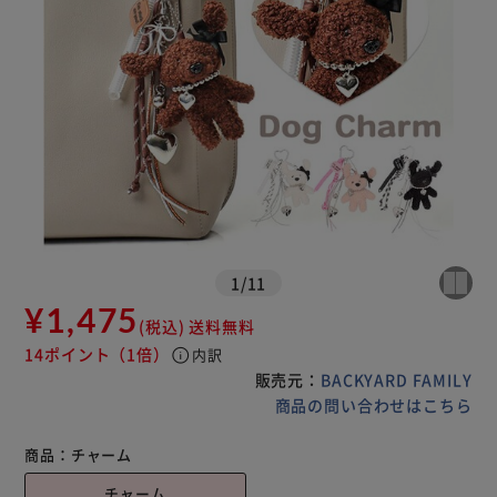
1
/
11
¥1,475
(税込)
送料無料
14ポイント
（1倍）
info
内訳
販売元：
BACKYARD FAMILY
商品の問い合わせはこちら
商品：
チャーム
チャーム