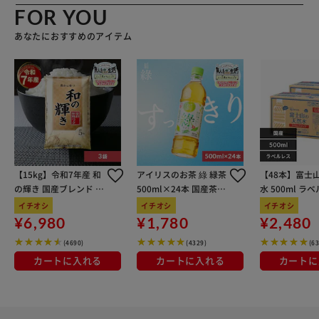
FOR YOU
あなたにおすすめのアイテム
【15kg】令和7年産 和
アイリスのお茶 綠 緑茶
【48本】富士
の輝き 国産ブレンド 5
500ml×24本 国産茶葉
水 500ml ラ
kg×3袋
100％使用
イチオシ
イチオシ
イチオシ
¥6,980
¥1,780
¥2,480
(4690)
(4329)
(6
カートに入れる
カートに入れる
カートに