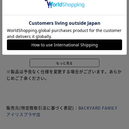
商品説明
仕様・サイズ
商品レビュー
【かわいくておしゃれなボアドッグ】 もこもこのボア素材
で作られたドッグチャーム。かわいくておしゃれなデザイン
が目を引く。 【リズム感のある揺れるチャーム】 リズミカ
ルに揺れるチャームが、バッグにアクセントを加え、視線を
集める。 【便利なハート型カラビナ】 ハート型のカラビナ
が付いており、バッグやスマホ、ポーチに簡単に取り付け可
能。 【どこにでもプラスできる仕様】 どんなアイテムにも
気軽にプラスできる、可愛さと実用性を兼ね備えたアクセサ
もっと見る
リー。 【商品配送について】 配送番号なしの配送になりま
※製品は予告なく仕様を変更する場合がございます。あらか
す。
じめご了承ください。
販売元(特定商取引法に基づく表記)：
BACKYARD FAMILY
アイリスプラザ店