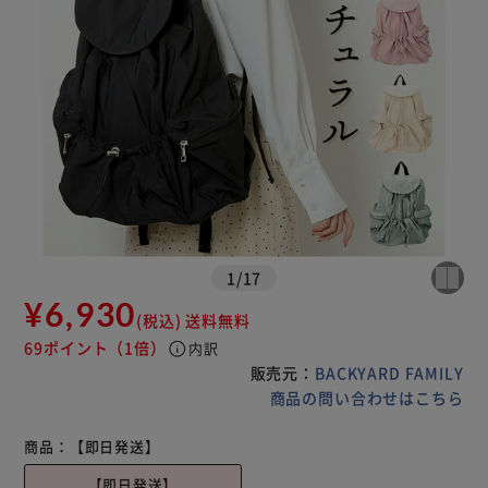
1
/
17
¥6,930
(税込)
送料無料
69ポイント
（1倍）
info
内訳
販売元：
BACKYARD FAMILY
商品の問い合わせはこちら
商品：
【即日発送】
【即日発送】