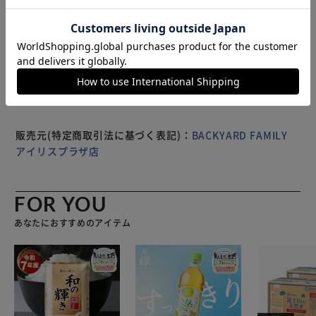
なデザイン】 ナイロン生地はしわ加工が施され、ナチュラ
ルな風合いに。ニュアンスカラーもポイント。 【ころんと
もっと見る
丸いシルエットに】 開口部はクシュっと閉められる巾着仕
※製品は予告なく仕様を変更する場合がございます。あらか
様。閉じるとリュックのシルエットがまるい形に。 【たく
じめご了承ください。
さん入る作り】 マチ幅があり、ポーチなどかさばるアイテ
ムもしっかり収納！通勤通学用にも◎ 【アウトポケット付
き】 内側はもちろん外側にも多数のポケットがついてお
り、小物類が多くなっても整頓して収納♪ 【クッション入
りのベルト】 肩部分のベルトは長時間背負っていて負担に
販売元(特定商取引法に基づく表記)：
BACKYARD FAMILY
なりにくいクッション入り。 【ポケット仕様】 メインルー
アイリスプラザ店
ム・・・ファスナーポケット×1、オープンポケット×1 フ
ロントポケット・・・オープンポケット×1 両サイド・・・
ファスナーポケット×1ずつ
FOR YOU
あなたにおすすめのアイテム