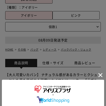
［種類］：
アイボリー
アイボリー
ピンク
08月09日発送予定
HOME
その他
バッグ
レディース
バックパック・リュック
商品説明
仕様・サイズ
商品レビュー
【大人可愛いカバン】 ナチュラル感があるカラーとクシュ
っとした見た目が大人可愛いナイロンリュック。 【ラポル
タディズッケロ】 素材は主にPU（合成皮革）を使用しズッ
ケロフィラートのデザイン性を取り入れたライン。 【軽く
て丈夫なナイロン】 毎日使いにピッタリ☆ガシガシ使って
も安心なナイロン素材は軽さと丈夫さが魅力。 【オシャレ