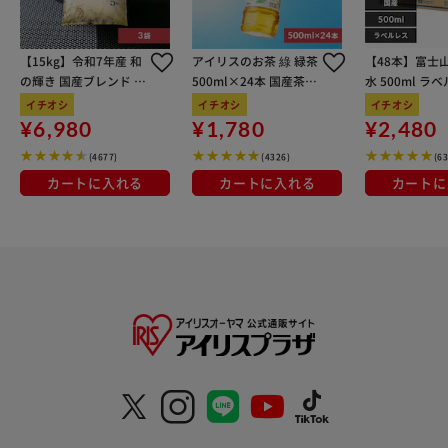
【15kg】令和7年産 和
アイリスのお茶 綠 緑茶
【48本】富士
の輝き 国産ブレンド 5
500ml×24本 国産茶葉
水 500ml ラ
kg×3袋
100％使用
イチオシ
イチオシ
イチオシ
¥6,980
¥1,780
¥2,480
(4677)
(4326)
(6
カートに入れる
カートに入れる
カートに