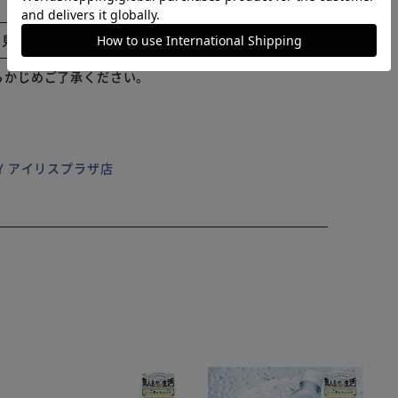
感。長さ調整できるショルダーベルト付き。 【さりげな
地を重ねた、見た目と実用性を両立した保冷保温機能付
と見る
かでなめらかな引き心地を叶える大型タイヤ。段差にも強
納ラクラク】 使用しない時はワンタッチで折りたたみ
らかじめご了承ください。
トにお買い物できて便利】 フレームのフックで店のカー
れて便利 （※）カートの形状によっては取り付けでき
ILY アイリスプラザ店