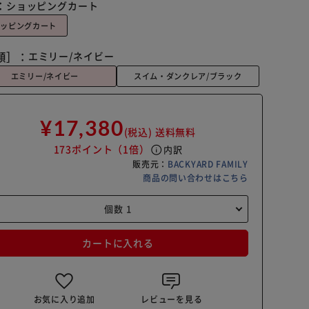
：
ショッピングカート
ョッピングカート
類］：
エミリー/ネイビー
エミリー/ネイビー
スイム・ダンクレア/ブラック
¥17,380
(税込)
送料無料
173ポイント
（1倍）
info
内訳
販売元：
BACKYARD FAMILY
商品の問い合わせはこちら
カートに入れる
お気に入り追加
レビューを見る