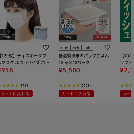
add
40食
24食
3食
【120枚】ディスポーザブ
低温製法米のパックごはん
【40
ルマスク ふつうサイズ ホワ
180g×40パック
ソフトパ
 大容量 DISPOSABLE
¥958
¥5,580
組) 5
¥2,
マスク プリーツマスク 不織
布
(7724)
(3023)
カートに入れる
カートに入れる
カー