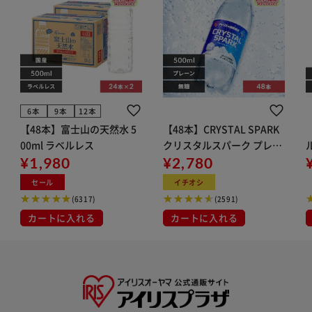
6本
9本
12本
【48本】富士山の天然水 5
【48本】CRYSTAL SPARK
00ml ラベルレス
クリスタルスパーク プレー
¥1,980
ン 500ml
¥2,780
イト
セール
イチオシ
(6317)
(2591)
カートに入れる
カートに入れる