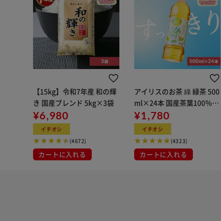
【15kg】令和7年産 和の輝
アイリスのお茶 綠 緑茶 500
き 国産ブレンド 5kg×3袋
ml×24本 国産茶葉100％使
¥6,980
用
¥1,780
イチオシ
イチオシ
(4672)
(4323)
カートに入れる
カートに入れる