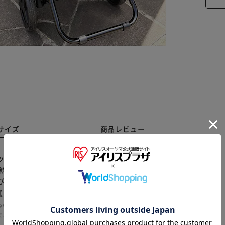
サイズ
商品レビュー
ックスを贅沢に使用した「スモールネオカート リバテ
伝統あるリバティ・ファブリックスの「エミリー」や「ス
※ご確認ください
ぴったりのサイズ】 レジかご1杯分がすっきり収まる約
【コード＆フラップのダブル開口】 フロントコードで中
カートに入れる
購入手続きへ
のこぼれ落ち防止。 【小物をINできるポケット】 小
ケットを複数配置。 【お揃いサコッシュで小粋に外