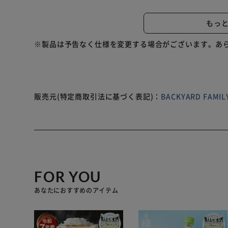
出】 スナップボタン付きでスマホやお財布が入るサイズ
い気配りのディテール】 アルミ素材の内側に同系色の生
もっ
きの内装。 【安定感のある大径タイヤで快適走行】 静
く、快適なお出かけをサポート♪ 【折りたたみ可能で収
※製品は予告なく仕様を変更する場合がございます。あ
OK。玄関先にもすっきり収まるスリム設計。 【スマー
トにかけられる仕様。ハンドルには手持ちバッグも掛けら
ない場合があります。
販売元(特定商取引法に基づく表記)：
BACKYARD FAM
FOR YOU
あなたにおすすめのアイテム