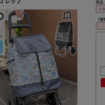
ロ レップ
商品
シ
［種