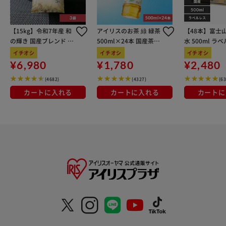
【15kg】令和7年産 和
アイリスのお茶 綠 緑茶
【48本】富士
の輝き 国産ブレンド 5
500ml×24本 国産茶葉
水 500ml ラ
kg×3袋
100％使用
イチオシ
イチオシ
イチオシ
¥6,980
¥1,780
¥2,480
(4682)
(4327)
(6
カートに入れる
カートに入れる
カートに