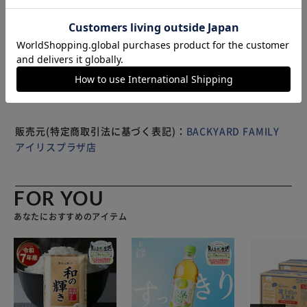
500mlのペットボトルや折りたたみ傘も倒れず収納できるの
でストレスフリー。 通勤通学・ランチバッグなど普段使い
もっと見る
にピッタリ。
※製品は予告なく仕様を変更する場合がございます。あらか
じめご了承ください。
販売元(特定商取引法に基づく表記)：
BACKYARD FAMILY
アイリスプラザ店
FOR YOU
あなたにおすすめのアイテム