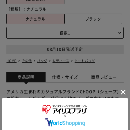
［種類］：
ナチュラル
ナチュラル
ブラック
08月10日発送予定
HOME
その他
バッグ
レディース
トートバッグ
商品説明
仕様・サイズ
商品レビュー
アメリカ生まれのカジュアルブランドCHOOP（シュープ）
の帆布トートバッグ。 仕分け収納でバッグの中をいつも綺
麗に。 コンパクトなのに機能性抜群！中身を仕分けして収
納できるので、バッグの中をいつでも綺麗に保てます。 メ
イン収納には長財布はもちろんB5サイズのノートも横に倒
して収納できます。 お弁当箱と他の荷物を分けたり、