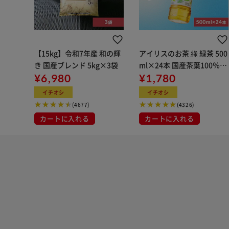
【15kg】令和7年産 和の輝
アイリスのお茶 綠 緑茶 500
き 国産ブレンド 5kg×3袋
ml×24本 国産茶葉100％使
¥6,980
用
¥1,780
イチオシ
イチオシ
(4677)
(4326)
カートに入れる
カートに入れる