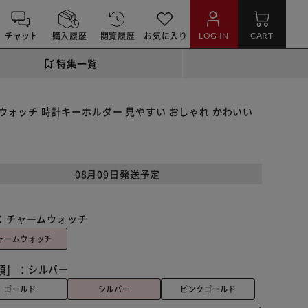
チャット
購入履歴
閲覧履歴
お気に入り
LOG IN
CART
特集一覧
ダーウォッチ 時計キーホルダー 見やすい おしゃれ かわいい
08月09日発送予定
：
チャームウォッチ
ャームウォッチ
類］：
シルバー
ゴールド
シルバー
ピンクゴールド