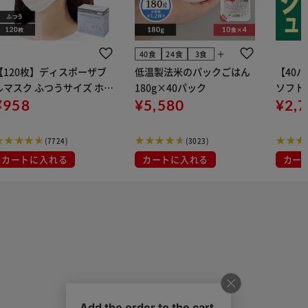
add
40食
24食
3食
【120枚】ディスポーザブ
低温製法米のパックごはん
【40
ルマスク ふつうサイズ ホワ
180g×40パック
ソフトパ
 大容量 DISPOSABLE
¥958
¥5,580
組) 5
¥2,
マスク プリーツマスク 不織
布
(7724)
(3023)
カートに入れる
カートに入れる
カー