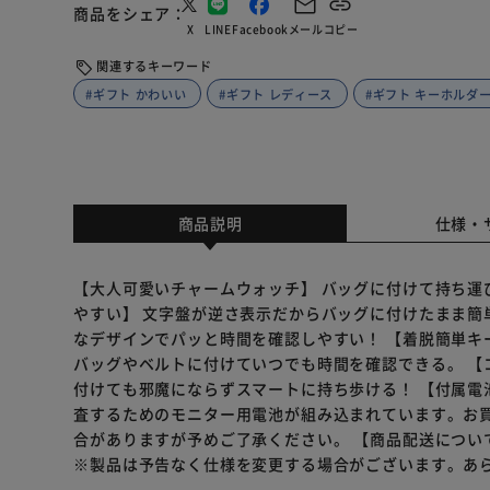
商品をシェア
X
LINE
Facebook
メール
コピー
関連するキーワード
#ギフト かわいい
#ギフト レディース
#ギフト キーホルダ
商品説明
仕様・
【大人可愛いチャームウォッチ】 バッグに付けて持ち運
やすい】 文字盤が逆さ表示だからバッグに付けたまま簡
なデザインでパッと時間を確認しやすい！ 【着脱簡単キ
バッグやベルトに付けていつでも時間を確認できる。 【
付けても邪魔にならずスマートに持ち歩ける！ 【付属電
査するためのモニター用電池が組み込まれています。お
合がありますが予めご了承ください。 【商品配送につい
※製品は予告なく仕様を変更する場合がございます。あ