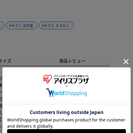
ー
#ギフト 文字盤
#ギフト ナスカン
サイズ
商品レビュー
び簡単♪シンプルチャームウォッチ。 【逆さ文字盤で見
単に時間を確認できる◎ 【見やすい文字盤】 シンプル
※ご確認ください
ーチェーン】 ナスカンで取り外しが簡単にできるから、
コンパクトサイズ】 コンパクトなサイズ感で、バッグに
池】 お買上の時計は工場出荷時に時計の機能、性能を検
カートに入れる
購入手続きへ
買上後所定の電池寿命に満たないうちに電池が切れる場
て】 配送番号なしの配送になります。
らかじめご了承ください。