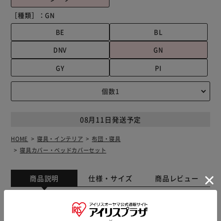
［種類］：
GN
BE
BL
DNV
GN
GY
PI
08月11日発送予定
HOME
寝具・インテリア
布団・寝具
寝具カバー・ベッドカバーセット
商品説明
仕様・サイズ
商品レビュー
プレミアムマイクロファイバー生地で極上触感のボックスシ
ーツを製造。 髪の毛の1/100以下の極細繊維で保温キープと