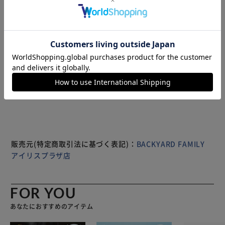
極上の手触りを実現！ 【上質な睡眠体験を】 ベルベットの
ような肌触りの高密度生地で、とろけるようななめらかさと
驚きの保温性を実現。 【機械織で仕上げた極密生地】
230g/m2 の目付のふんわり厚手のボックスシーツ ほこりや
ダニからマットレスを守ってくれる、マシン編みの高密度生
地。 ※生地の特性によるもの。防ダニ加工の薬剤は塗布な
もっと見る
し。 【保温性に優れた高密度生地】 髪の毛の1/100以下の
※製品は予告なく仕様を変更する場合がございます。あらか
極細繊維が、体温を溜め込んでず～っとキープ。 魔法瓶み
じめご了承ください。
たいな保温性を再現。 【簡単お手入れ】 洗濯機で丸洗いで
き、いつでも清潔キープ。 目付がしっかりしているので、
抜け毛や毛玉ができにくい仕様。 【ぴったりフィットのの
びのびカバー】 シングル～ダブルの3サイズ展開＆敷布団対
応。 お手持ちの敷布団・マットレスにスポッとはめてピタ
販売元(特定商取引法に基づく表記)：
BACKYARD FAMILY
ッとフィット 【極密繊維でず～っとあったか＆しっとり】
アイリスプラザ店
体温キープ製法で、朝まで快適にお休み頂けるよう仕上げ
た。 静電気防止加工も施しているのでイヤなパチパチ感を
防いでくれる。（※湿度や衣類で発生する場合あり）
FOR YOU
あなたにおすすめのアイテム