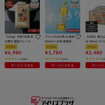
【15kg】令和7年産 和
アイリスのお茶 綠 緑茶
【48本】富士
の輝き 国産ブレンド 5
500ml×24本 国産茶葉
水 500ml ラ
kg×3袋
100％使用
イチオシ
イチオシ
イチオシ
¥6,980
¥1,780
¥2,480
(4690)
(4329)
(6
カートに入れる
カートに入れる
カートに