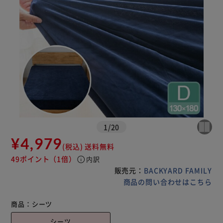
1
/
20
¥4,979
(税込)
送料無料
49ポイント
（1倍）
info
内訳
販売元：
BACKYARD FAMILY
商品の問い合わせはこちら
商品：
シーツ
シーツ