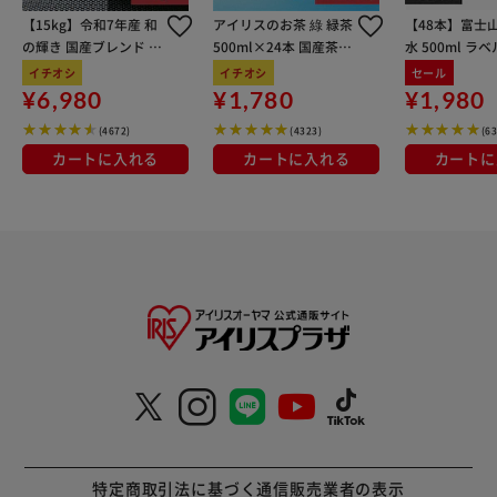
【15kg】令和7年産 和
アイリスのお茶 綠 緑茶
【48本】富士
の輝き 国産ブレンド 5
500ml×24本 国産茶葉
水 500ml ラ
kg×3袋
100％使用
イチオシ
イチオシ
セール
¥6,980
¥1,780
¥1,980
(4672)
(4323)
(6
カートに入れる
カートに入れる
カートに
特定商取引法に基づく通信販売業者の表示