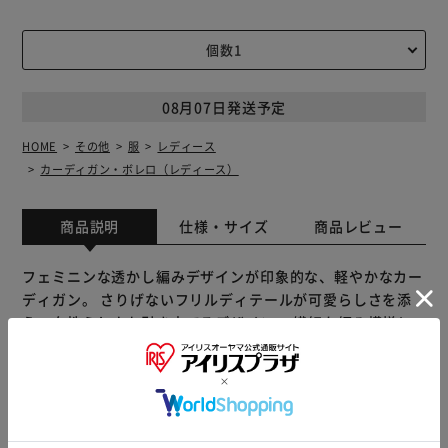
08月07日発送予定
HOME
その他
服
レディース
カーディガン・ボレロ（レディース）
商品説明
仕様・サイズ
商品レビュー
フェミニンな透かし編みデザインが印象的な、軽やかなカー
ディガン。 さりげないフリルディテールが可愛らしさを添
え、女性らしさを引き立てるデザイン。 繊細な編み模様と
柔らかな風合いが、コーディネートにさりげない華やかさと
優しさをプラス。 通気性の良い素材で春夏にぴったり、さ
らっと羽織れる軽やかな着心地も魅力的。 花柄ワンピース
に合わせてガーリーに、デニム×タンクトップでカジュアル
フェミニンに、キャミソール×ロングスカートで大人のリラ
もっと見る