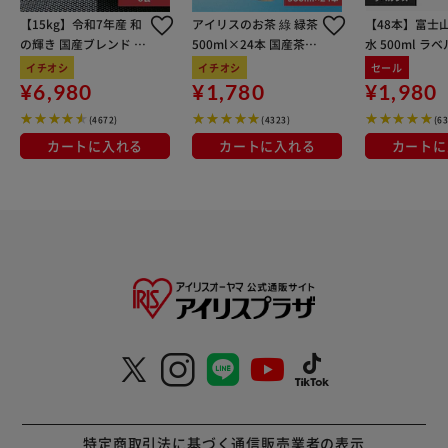
【15kg】令和7年産 和
アイリスのお茶 綠 緑茶
【48本】富士
の輝き 国産ブレンド 5
500ml×24本 国産茶葉
水 500ml ラ
kg×3袋
100％使用
イチオシ
イチオシ
セール
¥6,980
¥1,780
¥1,980
(4672)
(4323)
(6
カートに入れる
カートに入れる
カートに
特定商取引法に基づく通信販売業者の表示