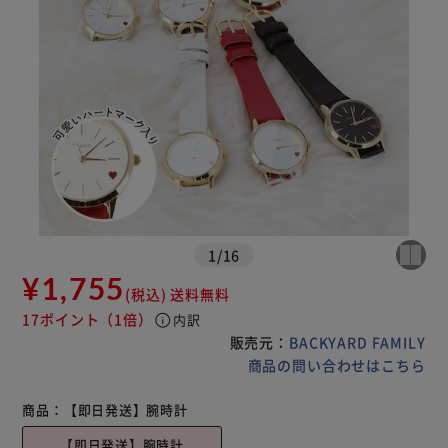
1
/
16
¥1,755
(税込)
送料無料
17ポイント
（1倍）
info
内訳
販売元：
BACKYARD FAMILY
商品の問い合わせはこちら
商品：
【即日発送】腕時計
【即日発送】腕時計