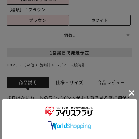
［種類］：
ブラウン
ブラウン
ホワイト
1営業日で発送予定
HOME
その他
腕時計
レディース腕時計
商品説明
仕様・サイズ
商品レビュー
さりげないハートのワンポイントがお洒落で見る度に胸がと
きめく♪ すっきりした文字盤は時刻が見やすくとってもス
マート 甘めレッドから辛めブラックまでカラーバリエーシ
ョンも色々あって迷うこと間違いない！ プチプラだから色
違いで揃えて、その日の気分やコーディネートに合わせて使
いたい♪ 【商品配送について】 配送番号なしの配送になり