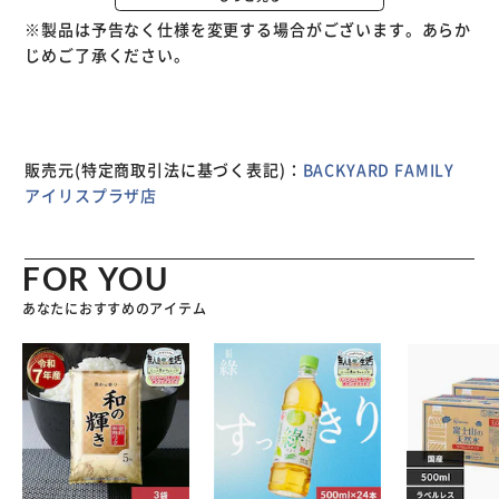
んと寝かせたり、おむつ替えに。 【大人やペット用として
※製品は予告なく仕様を変更する場合がございます。あらか
も重宝】 くるっと丸めて枕代わりに。ネコちゃんなどペッ
じめご了承ください。
トのお昼寝にもおすすめ。 【移動もしやすい軽量設計】 サ
ッと手に取って運べる軽やかなつくり。お部屋間の移動もラ
クラク。 【ズレにくく、床面に優しい仕様】 裏面は柔らか
な不織布の上に、ドット状の滑り止め。気になるズレを軽減
し、床の傷つきを防止。 【手洗いできてお手入れラクラ
販売元(特定商取引法に基づく表記)：
BACKYARD FAMILY
ク】 汗や汚れが気になったら、自宅で手洗い可能。いつも
アイリスプラザ店
清潔をキープ。 【人気のキャラクターが大集合】 みんなが
大好きなキャラクター柄をラインナップ。お気に入りのアイ
テムで心地良くおやすみ♪
FOR YOU
あなたにおすすめのアイテム