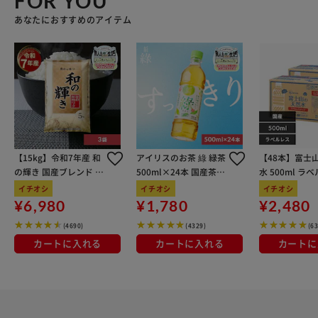
FOR YOU
あなたにおすすめのアイテム
【15kg】令和7年産 和
アイリスのお茶 綠 緑茶
【48本】富士
の輝き 国産ブレンド 5
500ml×24本 国産茶葉
水 500ml ラ
kg×3袋
100％使用
イチオシ
イチオシ
イチオシ
¥6,980
¥1,780
¥2,480
(4690)
(4329)
(6
カートに入れる
カートに入れる
カートに