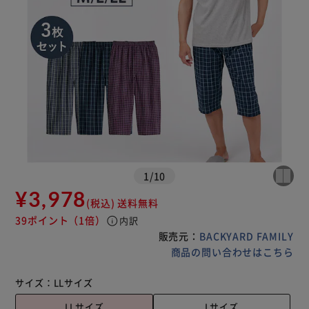
1
/
10
¥3,978
(税込)
送料無料
39ポイント
（1倍）
info
内訳
販売元：
BACKYARD FAMILY
商品の問い合わせはこちら
サイズ：
LLサイズ
LLサイズ
Lサイズ