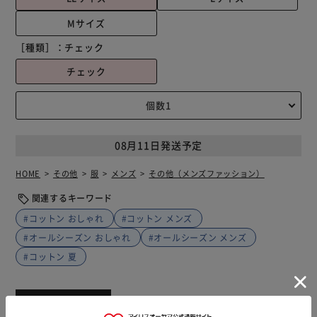
Mサイズ
［種類］：
チェック
チェック
08月11日発送予定
HOME
その他
服
メンズ
その他（メンズファッション）
関連するキーワード
#コットン おしゃれ
#コットン メンズ
#オールシーズン おしゃれ
#オールシーズン メンズ
#コットン 夏
商品説明
仕様・サイズ
商品レビュー