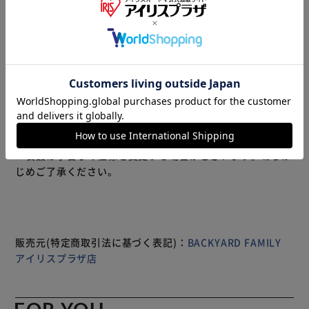
【いいとこ取りで快適】 ステテコとトランクスのいいとこ
取り♪ロングトランクス 3柄セットが新発売。 【くつろい
でる時やお風呂上りに】 インナーパンツなしで一枚で穿け
る◎お家でのくつろぎタイムやお風呂上りに最適☆ 【ルー
ムパンツとして穿ける】 ロング丈かつオシャレなチェック
柄で、ステテコのようにルームウェア感覚で穿ける♪ 【オ
ールシーズンで使えるのも◎】 ロング丈なので通年仕様が
でき、夏の冷房冷え対策にもオススメ♪ 【肌に優しい綿素
もっと見る
材】 綿100％の生地を使用し、肌に直接当たっても安心な柔
※製品は予告なく仕様を変更する場合がございます。あらか
らかさが特徴。 【締め付け感がなく快適に】 ゆったりとし
じめご了承ください。
たストレスフリーな穿き心地で、就寝時に着用出来るのも
GOOD。 【下着にも使える】 薄手の生地感と前開き付きで
ズボン下のインナーとしても使えるアイテム。
販売元(特定商取引法に基づく表記)：
BACKYARD FAMILY
アイリスプラザ店