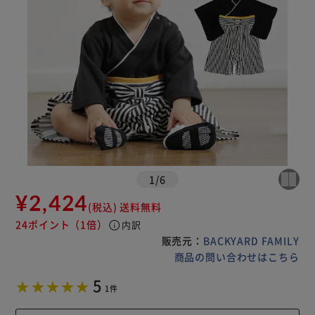
1
/
6
¥2,424
(税込)
送料無料
24ポイント
（1倍）
info
内訳
販売元：
BACKYARD FAMILY
商品の問い合わせはこちら
5
1件