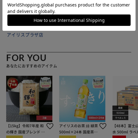
販売元(特定商取引法に基づく表記)：
BACKYARD FAMILY
アイリスプラザ店
FOR YOU
あなたにおすすめのアイテム
【15kg】令和7年産 和
アイリスのお茶 綠 緑茶
【48本】富士
の輝き 国産ブレンド 5
500ml×24本 国産茶葉
水 500ml ラ
kg×3袋
100％使用