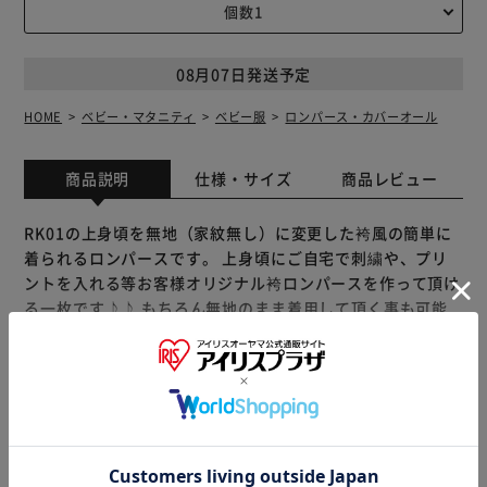
08月07日発送予定
HOME
ベビー・マタニティ
ベビー服
ロンパース・カバーオール
商品説明
仕様・サイズ
商品レビュー
RK01の上身頃を無地（家紋無し）に変更した袴風の簡単に
着られるロンパースです。 上身頃にご自宅で刺繍や、プリ
ントを入れる等お客様オリジナル袴ロンパースを作って頂け
る一枚です♪♪ もちろん無地のまま着用して頂く事も可能
です お食い初めや命名式・初節句・ご兄弟の七五三で活躍
すること間違いなしな１枚です。 お着替えが難しい赤ちゃ
んの為に簡単にスムーズにお着替えができます。 股部分に
ボタン付きでおむつ替えもラクラク♪
もっと見る
※製品は予告なく仕様を変更する場合がございます。あらか
じめご了承ください。