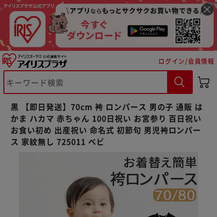
ログイン/会員情報
※ご確認ください
カートに入れる
購入手続きへ
黒 【即日発送】70cm 袴 ロンパース 男の子 通販 は
かま ハカマ 赤ちゃん 100日祝い お宮参り 百日祝い
お食い初め 出産祝い 命名式 初節句 男児袴ロンパー
ス 家紋無し 725011 ベビ