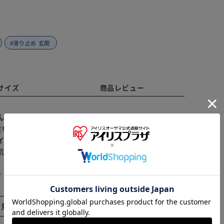
#滑り止め 玄関
サイズ
商品レビュー
み出す♪「Atelier KOTETSU フロアマット」。
絵を描き続けているコテツさん。絵は自分の思った通り
イン】 色彩が豊かで生き生きとした動物のイラストモチ
肌触りも魅力】 素足で触れても心地よい質感。冬場の冷
※ご確認ください
 【ご自宅の色んな場面で大活躍】 リビングやトイレ、
次第。 【滑りにくく安心の裏面加工】 裏面にドット状
カートに入れる
購入手続きへ
もガード。 【手軽に彩って暮らしをもっと豊かに】 コ
に入りのアイテムで楽しい日々を。 【Atelier
と見る
トを通して世の中に発信。