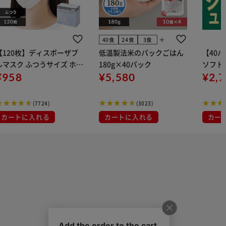
add
40食
24食
3食
【120枚】ディスポーザブ
低温製法米のパックごはん
【40
ルマスク ふつうサイズ ホワ
180g×40パック
ソフトパ
 大容量 DISPOSABLE
¥958
¥5,580
組) 5
¥2,
マスク プリーツマスク 不織
布
(7724)
(3023)
カートに入れる
カートに入れる
カー