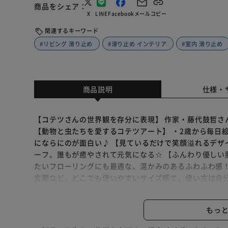
商品をシェア
X
LINE
Facebook
メール
コピー
関連するキーワード
#リビング 滑り止め
#滑り止め インテリア
#室内 滑り止め
商品説明
仕様・
【コテツさんの世界観を存分に表現】 作家・藤代鼓哲さんが生
【動物と虫たちを愛するコテツアート】 ・2歳から毎日
にならにのが面白い♪ 【見ているだけで笑顔溢れるデザ
ーフ。誰もが癒やされて元気になる☆ 【ふんわり優しい
たいフローリングにも最適な、温かみのあるふわふわ感！
玄関など。どこでも使いやすいサイズ感で、使い方は自分
の滑り止めを施し、安全面にも配慮したつくり。嫌なズレ
テツさんが生活を共にしている、猫とカメのイラスト。お気
もっ
KOTETSU】 コテツさんの世界観に共感し、プロダク