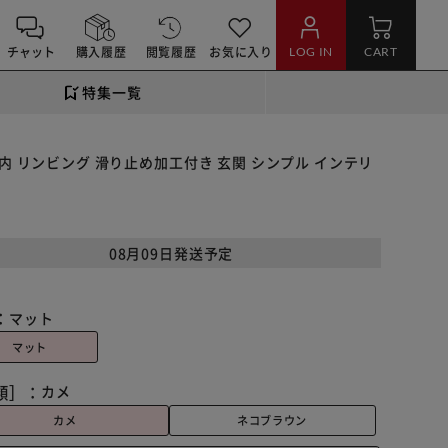
チャット
購入履歴
閲覧履歴
お気に入り
LOG IN
CART
特集一覧
 屋内 リンビング 滑り止め加工付き 玄関 シンプル インテリ
08月09日発送予定
：
マット
マット
類］：
カメ
カメ
ネコブラウン