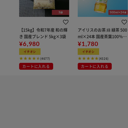
【15kg】令和7年産 和の輝
アイリスのお茶 綠 緑茶 500
き 国産ブレンド 5kg×3袋
ml×24本 国産茶葉100％使
¥6,980
用
¥1,780
イチオシ
イチオシ
(4677)
(4326)
カートに入れる
カートに入れる