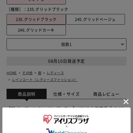
［種類］：
235.グリッドブラック
235.グリッドブラック
245.グリッドベージュ
246.グリッドカーキ
08月10日発送予定
HOME
その他
服
レディース
レインコート（レディースファッション）
商品説明
仕様・サイズ
商品レビュー
【新バージョンのレインポンチョ】 KiUの人気商品「バイシ
クルポンチョ」がアノラック型になって新発売♪ 【KiU-キ
ウ】 「どんな天気でもその場を楽しむ」をモットーに、大
人の外遊びを応援するブランド。 【雨の日をサポートする