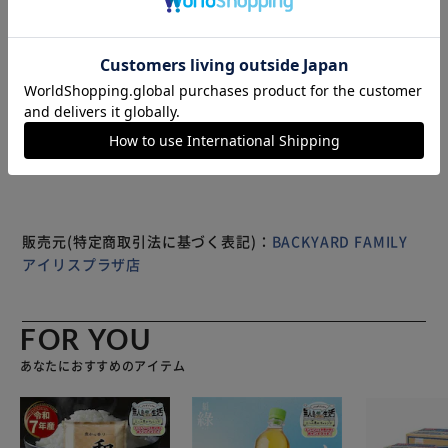
機能沢山】 自転車走行時の視覚、聴覚、視認性をサポート
しながら雨から守ってくれる！ 【安心のウォータープルー
フ設計】 表面にはっ水、裏面にTPUラミネート加工を施し
たポリエステル100％生地を使用。 【総柄の反射プリント】
もっと見る
全面の総柄プリントは全て反射プリント！車や街頭のライト
※製品は予告なく仕様を変更する場合がございます。あらか
に反応し周りへの視認性をUP 【フードや袖の切替しに】 フ
じめご了承ください。
ードの前方や袖の切え替しのパイピングにもリフレクター素
材を採用。 【強い雨の日も安心の耐水性】 強い雨の日も安
心！水がしみ込みにくい耐水圧10,000mmH2O仕様。 【顔
周りを守るつば付きフード】 首元まで覆うハイネック仕
様。後頭部にフィット感を調節できるドローコードを搭載。
販売元(特定商取引法に基づく表記)：
BACKYARD FAMILY
【スライダーで確認がしやすい】 フードの切り替えし部分
アイリスプラザ店
はスライダーを配置。左右や後方の確認がしやすいのも
GOOD。 【サッと被って着用可能】 前合わせはハーフジッ
プで、サッと被って着用可能！雨の侵入を防ぐ2重構造◎
FOR YOU
【スナップボタンタイプの袖口】 裾中央のスナップボタン
あなたにおすすめのアイテム
を留めることにより、後輪の巻き込みを防止！ 【収納ラク
ラク】 マルチに使える便利な収納袋付き。大きな作りで小
さく畳まなくても収納可能！ 【バッグカバーに】 収納袋に
も撥水機能がありバッグカバーにも最適☆ 【サイクリング