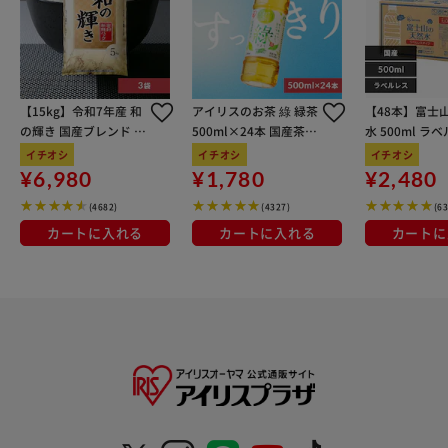
のお供に】 さらに自転車やマウンテンバイクに取り付けが
でき、携帯しサイクリング中の突然の雨にも対応
【15kg】令和7年産 和
アイリスのお茶 綠 緑茶
【48本】富士
の輝き 国産ブレンド 5
500ml×24本 国産茶葉
水 500ml ラ
kg×3袋
100％使用
イチオシ
イチオシ
イチオシ
¥6,980
¥1,780
¥2,480
(4682)
(4327)
(6
カートに入れる
カートに入れる
カートに