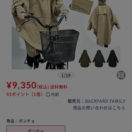
1
/
19
¥9,350
(税込)
送料無料
93ポイント
（1倍）
info
内訳
販売元：
BACKYARD FAMILY
商品の問い合わせはこちら
商品：
ポンチョ
ポンチョ