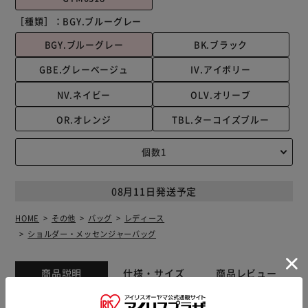
［種類］：
BGY.ブルーグレー
BGY.ブルーグレー
BK.ブラック
GBE.グレーベージュ
IV.アイボリー
NV.ネイビー
OLV.オリーブ
OR.オレンジ
TBL.ターコイズブルー
08月11日発送予定
HOME
その他
バッグ
レディース
ショルダー・メッセンジャーバッグ
商品説明
仕様・サイズ
商品レビュー
【使い勝手バツグンな心強い相棒】 色んなシーンでヘビロ