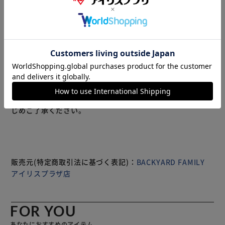
テ♪「anelloGRANDE モイスト ショルダー」。 【ぴったり
心地よく体にフィット】 しっとりとした肌触りでボディに
寄り添い、正方形のフォルムで出し入れラクラク！ 【両手
が空いて移動がラクラク】 長さ調節可能なショルダーを使
って、肩掛けや斜め掛け。アクティブシーンでも重宝。
【軽やかな使い心地でノンストレス】 体に負担をかけない
軽量設計。疲れを軽減できるのが嬉しいポイント。 【開閉
もっと見る
スムーズ、安心のファスナー式】 ガバっと開いて取り出し
※製品は予告なく仕様を変更する場合がございます。あらか
やすく、ファスナーを閉じればプライバシーを確保。 【マ
じめご了承ください。
ストアイテムをひとまとめ】 ・500mlペットボトルが縦に
すっぽり。コンパクトに見えて、必要な物はしっかりと収
納。 【サクッと取り出せて迷子知らず】 内側と外側には小
物収納に便利な6ポケットを配置。バッグの中で小物を探す
手間が不要。 【お揃いで持てるユニセックス仕様】 使う人
販売元(特定商取引法に基づく表記)：
BACKYARD FAMILY
を選ばないシンプルデザイン＆カラーリング☆家族やカップ
アイリスプラザ店
ルで、お揃いやシェアもOK。
FOR YOU
あなたにおすすめのアイテム