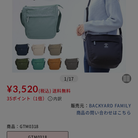
1
/
17
¥3,520
(税込)
送料無料
35ポイント
（1倍）
info
内訳
販売元：
BACKYARD FAMILY
商品の問い合わせはこちら
商品：
GTM0318
GTM0318