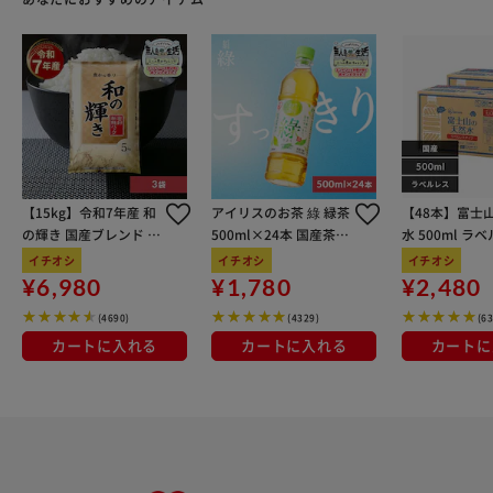
【15kg】令和7年産 和
アイリスのお茶 綠 緑茶
【48本】富士
の輝き 国産ブレンド 5
500ml×24本 国産茶葉
水 500ml ラ
kg×3袋
100％使用
イチオシ
イチオシ
イチオシ
¥6,980
¥1,780
¥2,480
(4690)
(4329)
(6
カートに入れる
カートに入れる
カートに